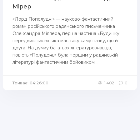
Мірер
«Лорд Пополудні» — науково-фантастичний
роман російського радянського письменника
Олександра Міллера, перша частина «Будинку
передвижників», яка має таку саму назву, що й
друга. На думку багатьох літературознавців,
повість «Полудень» була першим у радянській
літературі фантастичним бойовиком....
Триває: 04:26:00
1 402
0