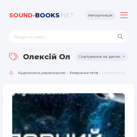
SOUND-
BOOKS
.NET
Авторизація
Олексій Олексієвич
датою
Аудіокниги українською
»
Хмаринка теґів
» Олексій Олексієвич