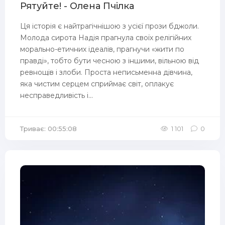
Рятуйте! - Олена Пчілка
Ця історія є найтрагічнішою з усієї прози бджоли.
Молода сирота Надія прагнула своїх релігійних
морально-етичних ідеалів, прагнучи «жити по
правді», тобто бути чесною з іншими, вільною від
ревнощів і злоби. Проста неписьменна дівчина,
яка чистим серцем сприймає світ, оплакує
несправедливість і...
Триває: 00:55:08
1 101
0