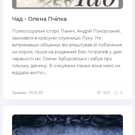
Чад - Олена Пчілка
Психосоціальні історії. Панич, Андрій Покорський,
закохався в красуню-служницю Луку. Не
витримавши обіцянки, він влаштував їй побачення
на морозі, пішов на різдвяний бал, потрапив у дим
чарівності міс Олени Заборовської і забув про
сільську дівчину. В очікуванні паніки вона мало не
віддала життя і...
Триває: 01:10:35
953
0