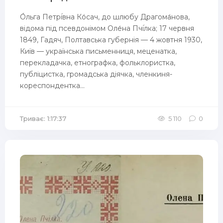
О́льга Петрі́вна Ко́сач, до шлюбу Драгома́нова,
відома під псевдонімом Оле́на Пчі́лка; 17 червня
1849, Гадяч, Полтавська губернія — 4 жовтня 1930,
Київ — українська письменниця, меценатка,
перекладачка, етнографка, фольклористка,
публіцистка, громадська діячка, членкиня-
кореспондентка...
Триває: 1:17:37
5 110
0