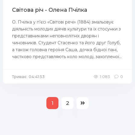
Світова річ - Олена Пчілка
О. Пчілка у п’єсі «Світові речі» (1884) змальовує
діяльність молодих діячів культури та їх стосунки з
представниками неповнолітніх дворян і
чиновників. Студент Стасенко та його друг Голуб,
а також головна героїня Саша, дочка бідної пані,
частково представляють коло молоді, захопленої...
Триває: 04:41:53
1 083
0
1
2