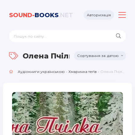
SOUND-
BOOKS
.NET
Авторизація
Олена Пчілка
датою
Аудіокниги українською
»
Хмаринка теґів
» Олена Пчілка