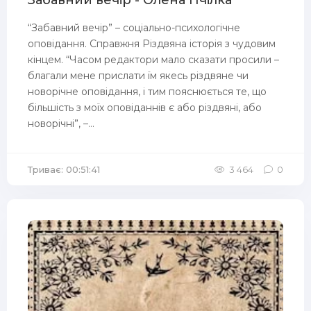
Забавний вечір - Олена Пчілка
“Забавний вечір” – соціально-психологічне
оповідання. Справжня Різдвяна історія з чудовим
кінцем. “Часом редактори мало сказати просили –
благали мене прислати їм якесь різдвяне чи
новорічне оповідання, і тим пояснюється те, що
більшість з моїх оповіданнів є або різдвяні, або
новорічні”, –...
Триває: 00:51:41
3 464
0