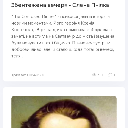
Збентежена вечеря - Олена Пчілка
"The Confused Dinner" - психосоціальна історія з
новими моментами. Його героїня Ксенія
Костецька, 18-річна дочка поміщика, заблукала в
заметі, не встигла на Святвечір до міста і змушена
була ночувати в хаті бідняка. Панночку зустріли
доброзичливо, але їй стало шкода поганої вечері,
теля...
Триває: 00:48:26
981
0