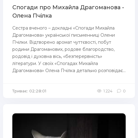
Спогади про Михайла Драгоманова -
Олена Пчілка
Сестра вченого – докладні «Спогади Михайла
Драгоманова» української письменниці Олени
Пчілки. Відтворено аромат чуттєвості, побут
родини Драгоманових, родове благородство,
родовід і духовна вісь, «безперервність»
літератури. У своїх «Спогадах Михайла
Драгоманова» Олена Пчілка детально розповідає...
Триває: 02:28:01
1 224
0