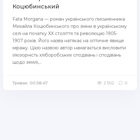
Коцюбинський
Fata Morgana — роман українського письменника
Михайла Коцюбинського про зміни в українському
селі на початку ХХ століття та революцію 1905-
1907 років. Його назва натякає на оптичне явище
міражу. Цією назвою автор намагається висловити
ілюзорність хліборобських сподівань і сподівань
щодо землі,...
Триває: 00:58:47
2 502
0