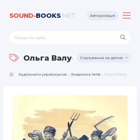
SOUND-
BOOKS
.NET
Авторизація
Ольга Валуєва
датою
Аудіокниги українською
»
Хмаринка теґів
» Ольга Валуєва