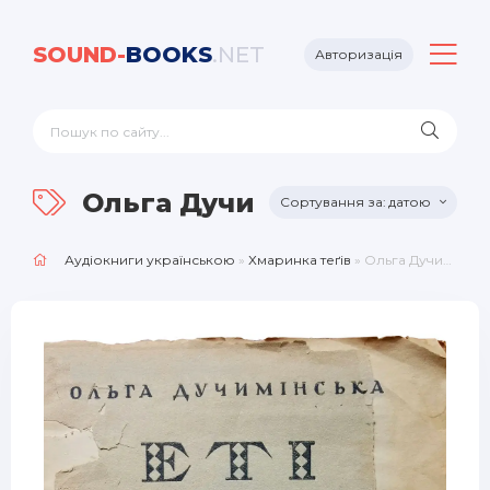
SOUND-
BOOKS
.NET
Авторизація
Ольга Дучимінська
датою
Аудіокниги українською
»
Хмаринка теґів
» Ольга Дучимінська