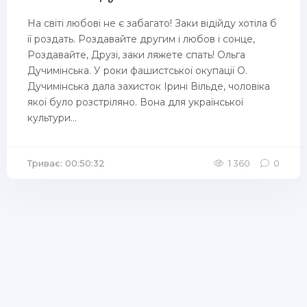
На світі любові не є забагато! Заки відійду хотіла б
її роздать. Роздавайте другим і любов і сонце,
Роздавайте, Друзі, заки ляжете спать! Ольга
Дучимінська. У роки фашистської окупації О.
Дучимінська дала захисток Ірині Вільде, чоловіка
якої було розстріляно. Вона для української
культури...
Триває: 00:50:32
1 360
0