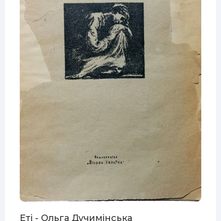
Еті - Ольга Дучимінська