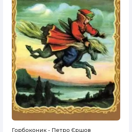
Горбоконик - Петро Єршов