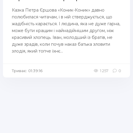
Казка Петра Єршова «Коник-Коник» давно
полюбилася читачам, і в ній стверджується, що
жадібність карається. І людина, яка не дуже гарна,
може бути кращим і найнадійнішим другом, ніж
красивий хлопець. Іван, молодший із братів, не
дуже зрадів, коли почув наказ батька зловити
злодія, який топче їхнє...
Триває: 01:39:16
1 257
0