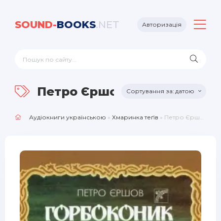
SOUND-
BOOKS
.NET
Авторизація
Петро Єршов
датою
Аудіокниги українською
»
Хмаринка теґів
» Петро Єршов