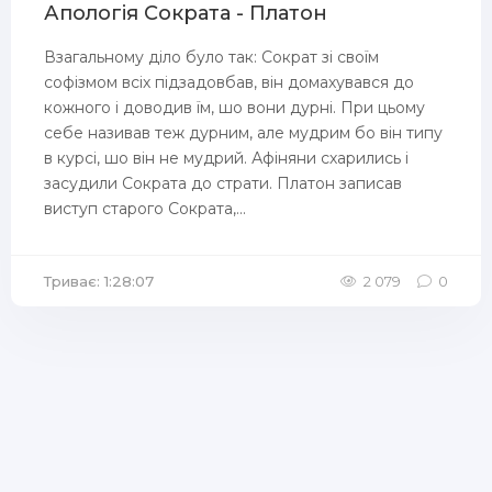
Апологія Сократа - Платон
Взагальному діло було так: Сократ зі своїм
софізмом всіх підзадовбав, він домахувався до
кожного і доводив їм, шо вони дурні. При цьому
себе називав теж дурним, але мудрим бо він типу
в курсі, шо він не мудрий. Афіняни схарились і
засудили Сократа до страти. Платон записав
виступ старого Сократа,...
Триває: 1:28:07
2 079
0