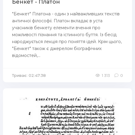
Бенкет - Платон
"Бенкет" Платона - один з найважливіших текстів
античної філософії. Платон вкладає в уста
учасників бенкету елементи вчення про
можливості пізнання та істинного буття. Із бесід
народжується лекція про поняття ідей. Крім цього,
"Бенкет" також є джерелом біографічних
відомостей,...
Триває: 02:47:38
1 313
0