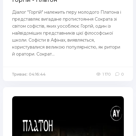
Горгій - Платон
Діалог "Горгій" належить перу молодого Платона і
представляє вигадане протистояння Сократа зі
світом софістів, яких уособлює Горгій, один із
найвідоміших представників цієї філософської
школи. Софісти в Афінах, виявляється,
користувалися великою популярністю, як ритори
й оратори. Сократ...
Триває: 04:16:44
1 170
0