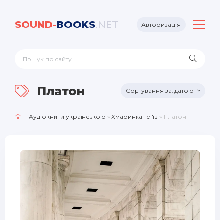
SOUND-
BOOKS
.NET
Авторизація
Платон
датою
Аудіокниги українською
»
Хмаринка теґів
» Платон