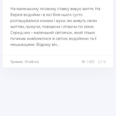
На маленькому лісовому ставку вирує життя. На
березі водойми і в лісі біля нього густо
розташувалися комахи і жуки, які живуть своїм
життям, гризучи, повзаючи і літаючи по землі.
Серед них – маленький світлячок, який тільки
починає знайомитися зі світом, водоймою та її
мешканцями. Відразу він...
Триває: 01:48:44
1 672
0