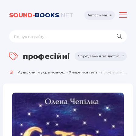
SOUND-
BOOKS
.NET
Авторизація
професійні диктори та вих
датою
Аудіокниги українською
»
Хмаринка теґів
» професійні диктори та вихованці дикторської студії «Стежинка»