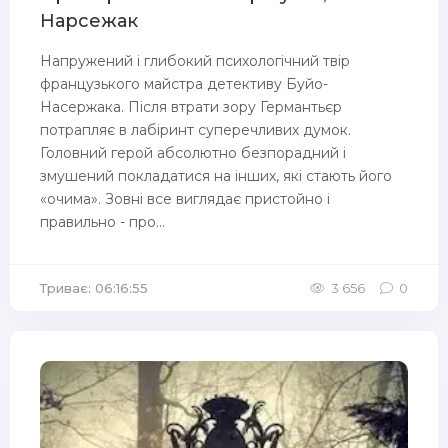
Нарсежак
Напружений і глибокий психологічний твір
французького майстра детективу Буйо-
Насержака. Після втрати зору Германтьєр
потрапляє в лабіринт суперечливих думок.
Головний герой абсолютно безпорадний і
змушений покладатися на інших, які стають його
«очима». Зовні все виглядає пристойно і
правильно - про...
Триває: 06:16:55
3 656
0