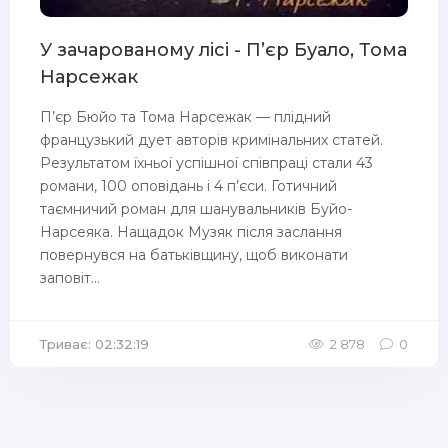
У зачарованому лісі - П’єр Буало, Тома
Нарсежак
П’єр Бюйо та Тома Нарсежак — плідний
французький дует авторів кримінальних статей.
Результатом їхньої успішної співпраці стали 43
романи, 100 оповідань і 4 п’єси. Готичний
таємничий роман для шанувальників Буйо-
Нарсеяка. Нащадок Музяк після заслання
повернувся на батьківщину, щоб виконати
заповіт...
Триває: 02:32:19
2 878
0