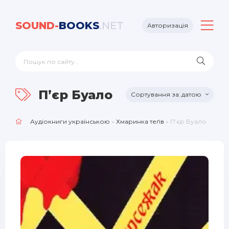
SOUND-
BOOKS
.NET
Авторизація
П’єр Буало
датою
Аудіокниги українською
»
Хмаринка теґів
» П’єр Буало