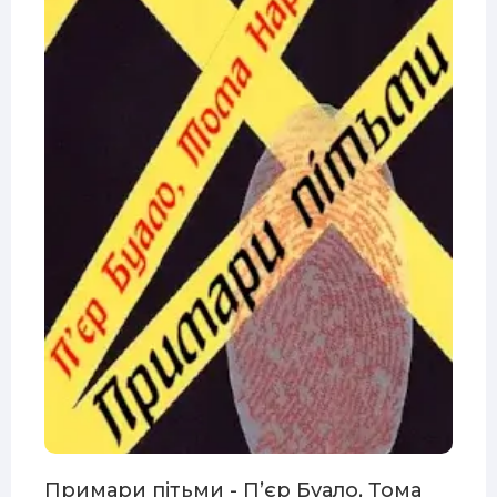
Примари пітьми - П’єр Буало, Тома