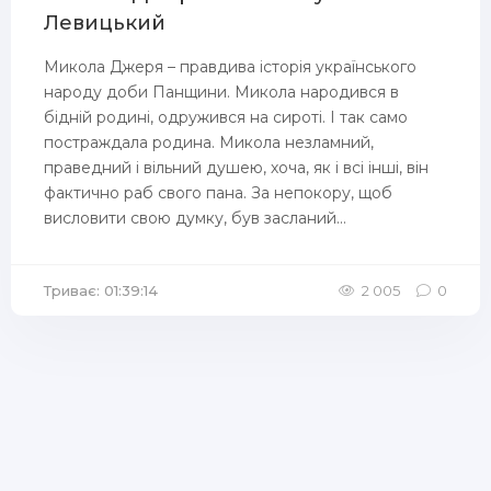
Левицький
Микола Джеря – правдива історія українського
народу доби Панщини. Микола народився в
бідній родині, одружився на сироті. І так само
постраждала родина. Микола незламний,
праведний і вільний душею, хоча, як і всі інші, він
фактично раб свого пана. За непокору, щоб
висловити свою думку, був засланий...
Триває: 01:39:14
2 005
0