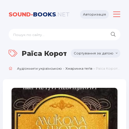
SOUND-
BOOKS
.NET
Авторизація
Раїса Короткова
датою
Аудіокниги українською
»
Хмаринка теґів
» Раїса Короткова