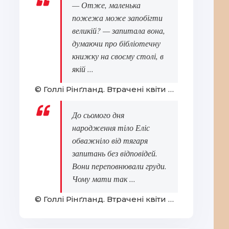
— Отже, маленька
пожежа може запобігти
великій? — запитала вона,
думаючи про бібліотечну
книжку на своєму столі, в
якій ...
© Голлі Рінґланд. Втрачені квіти Еліс Гарт
До сьомого дня
народження тіло Еліс
обважніло від тягаря
запитань без відповідей.
Вони переповнювали груди.
Чому мати так ...
© Голлі Рінґланд. Втрачені квіти Еліс Гарт