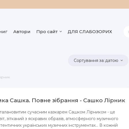
ниг
Автори
Про сайт
ДЛЯ СЛАБОЗОРИХ
датою
ірник
ика Сашка. Повне зібрання - Сашко Лірник
ні талановитим сучасним казкарем Сашком Лірником - це
віт, зітканий з яскравих образів, атмосферного музичного
тентичних українських музичних інструментах... В кожній