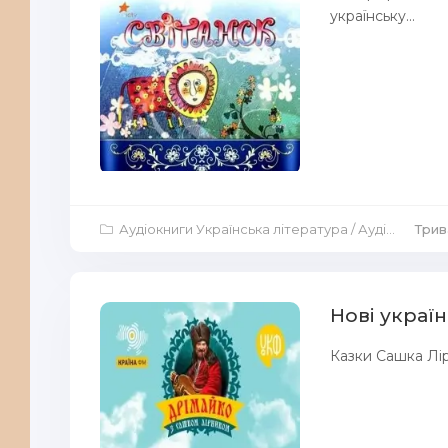
українську...
Аудіокниги Українська література
/
Аудіокниги Казка
Трива
Нові україн
Казки Сашка Лір