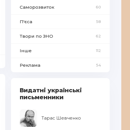
Саморозвиток
60
П'єса
58
Твори по ЗНО
62
Інше
112
Реклама
54
Видатні українські
письменники
Тарас Шевченко