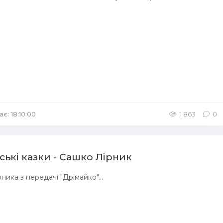
є: 18:10:00
1 863
0
ські казки - Сашко Лірник
ника з передачі "Дрімайко"...