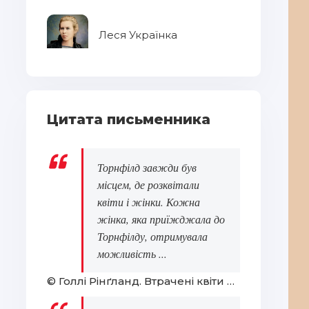
Леся Українка
Цитата письменника
Торнфілд завжди був
місцем, де розквітали
квіти і жінки. Кожна
жінка, яка приїжджала до
Торнфілду, отримувала
можливість ...
© Голлі Рінґланд. Втрачені квіти Еліс Гарт