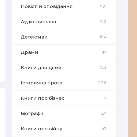
Повісті й оповідання
791
Аудіо-вистава
123
Детективи
184
Драми
117
Книги для дітей
123
Історична проза
226
Книги про бізнес
7
Біографії
27
Книги про війну
47