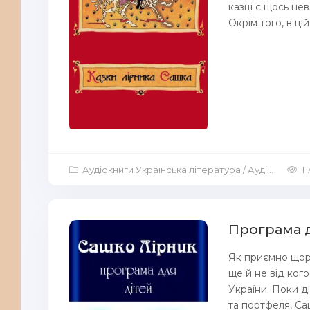
казці є щось не
Окрім того, в цій.
Аудіокниги Українська література
/
Аудіокниги для дітей
1 
Програма д
Як приємно щора
ще й не від ког
України. Поки д
та портфеля, Са