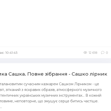
є: 10:41:45
/
Аудіокниги Казка
12 618
0
ика Сашка. Повне зібрання - Сашко лірник
ні талановитим сучасним казкарем Сашком Лірником - це
віт, зітканий з яскравих образів, атмосферного музичного
тентичних українських музичних інструментах... В кожній
вловиме, неповторне, що змушує серце битись частіше.
..