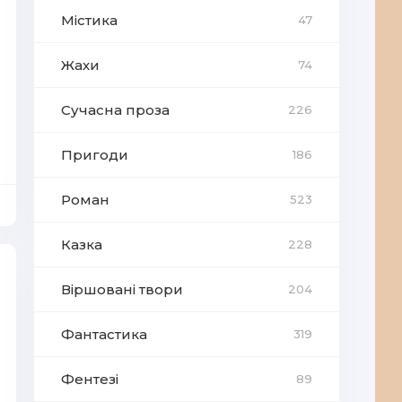
Містика
47
Жахи
74
Сучасна проза
226
Пригоди
186
Роман
523
Казка
228
Віршовані твори
204
Фантастика
319
Фентезі
89