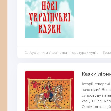
Аудіокниги Українська література
/
Аудіокниги Дитяча література
Трива
Казки лірн
Історії, створе
наче цілий Всес
супроводу на ав
казці є щось не
Окрім того, в цій.