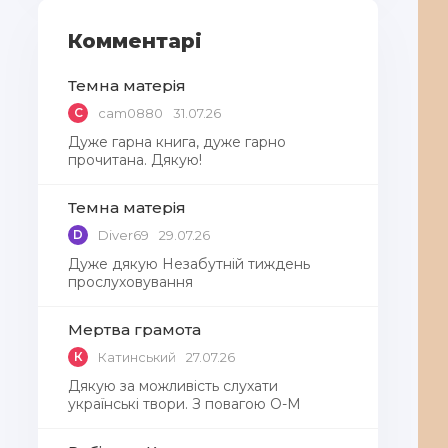
Комментарі
Темна матерія
C
cam0880
31.07.26
Дуже гарна книга, дуже гарно
прочитана. Дякую!
Темна матерія
D
Diver69
29.07.26
Дуже дякую Незабутній тиждень
прослуховування
Мертва грамота
К
Катинський
27.07.26
Дякую за можливість слухати
українські твори. З повагою О-М