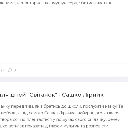
вловиме, неповторне, що змушує серце битись частіше.
..
721
0
/
Аудіокниги Казка
ля дітей "Світанок" - Сашко Лірник
нку перед тим, як зібратись до школи, послухати казку! Та
о-небудь, а від самого Сашка Лірника, найкращого казкаря
ітвора сонно плентається у пошуках свого сніданку, речей
шко встигає показати дітлахам мультик та розповісти