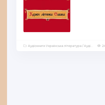
Аудіокниги Українська література
/
Аудіокниги Дитяча література
2