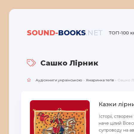
SOUND-
BOOKS
.NET
ТОП-100 к
Сашко Лірник
Аудіокниги українською
»
Хмаринка теґів
» Сашко Л
Казки лірн
Історії, створе
наче цілий Всес
супроводу на ав