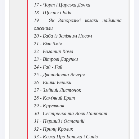
17 - Чорт і Царська Дочка
28
18 - Щастя і Біда
29
19 - Як Запорозькі козаки наймита
оженили
30
20 - Баба із Залізним Носом
31
21 - Біла Змія
22 - Богатир Хома
32
23 - Вітрові Дарунки
33
24 - Гай - Гай
34
25 - Дванадцята Вечеря
26 - Еники Беники
35
27 - Зміїний Листочок
36
28 - Кам'яний Брат
29 - Круглячок
37
30 - Сестричка та Вовк Панібрат
38
31 - Перший і Останній
39
32 - Принц Кролик
33 - Казка Про Батька і Синів
40