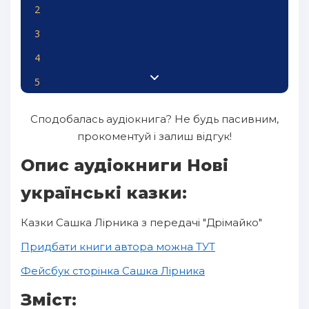
2
3
4
5
6
Сподобалась аудіокнига? Не будь пасивним,
7
прокоментуй і залиш відгук!
8
Опис аудіокниги Нові
9
українські казки:
10
Казки Сашка Лірника з передачі "Дрімайко"
11
Придбати книги автора можна ТУТ
12
Фейсбук сторінка Сашка Лірника
13
Зміст:
14