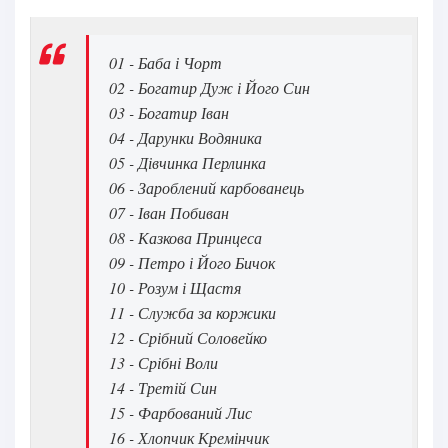
15
16
01 - Баба і Чорт
02 - Богатир Дуж і Його Син
17
03 - Богатир Іван
18
04 - Дарунки Водяника
19
05 - Дівчинка Перлинка
06 - Зароблений карбованець
20
07 - Іван Побиван
21
08 - Казкова Принцеса
09 - Петро і Його Бичок
22
10 - Розум і Щастя
23
11 - Служба за коржики
24
12 - Срібний Соловейко
13 - Срібні Воли
25
14 - Третій Син
26
15 - Фарбований Лис
16 - Хлопчик Кремінчик
27