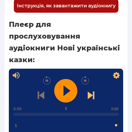
Інструкція, як завантажити аудіокнигу
Плеєр для
прослуховування
аудіокниги Нові українські
казки:
1
0:00
0:00
1