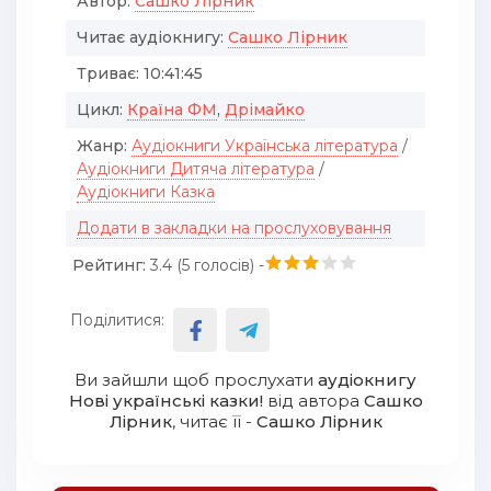
Автор:
Сашко Лірник
Читає аудіокнигу:
Сашко Лірник
Триває:
10:41:45
Цикл:
Країна ФМ
,
Дрімайко
Жанр:
Аудіокниги Українська література
/
Аудіокниги Дитяча література
/
Аудіокниги Казка
Додати в закладки на прослуховування
Рейтинг:
3.4 (
5
голосів) -
Поділитися:
Ви зайшли щоб прослухати
аудіокнигу
Нові українські казки!
від автора
Сашко
Лірник
, читає її -
Сашко Лірник