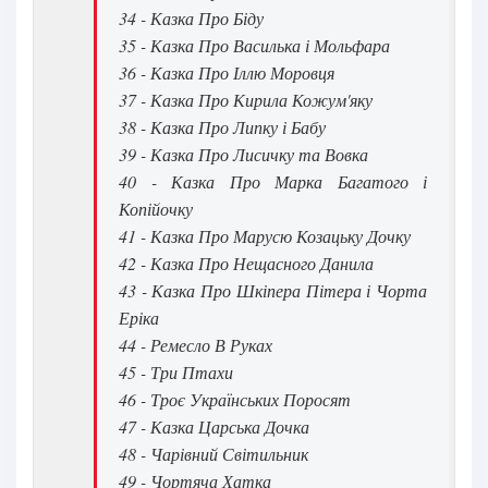
34 - Казка Про Біду
41
35 - Казка Про Василька і Мольфара
36 - Казка Про Іллю Моровця
42
37 - Казка Про Кирила Кожум'яку
43
38 - Казка Про Липку і Бабу
44
39 - Казка Про Лисичку та Вовка
40 - Казка Про Марка Багатого і
45
Копійочку
46
41 - Казка Про Марусю Козацьку Дочку
42 - Казка Про Нещасного Данила
47
43 - Казка Про Шкіпера Пітера і Чорта
48
Еріка
49
44 - Ремесло В Руках
45 - Три Птахи
50
46 - Троє Українських Поросят
47 - Казка Царська Дочка
48 - Чарівний Світильник
49 - Чортяча Хатка