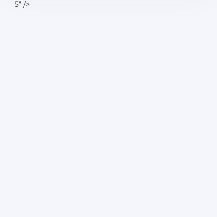
5" />