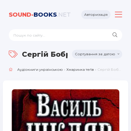
SOUND-
BOOKS
.NET
Авторизація
Сергiй Бобров
датою
Аудіокниги українською
»
Хмаринка теґів
» Сергiй Бобров