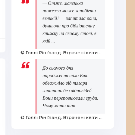
— Отже, маленька
пожежа може запобігти
великій? — запитала вона,
думаючи про бібліотечну
книжку на своєму столі, в
якій ...
© Голлі Рінґланд. Втрачені квіти Еліс Гарт
До сьомого дня
народження тіло Еліс
обважніло від тягаря
запитань без відповідей.
Вони переповнювали груди.
Чому мати так ...
© Голлі Рінґланд. Втрачені квіти Еліс Гарт