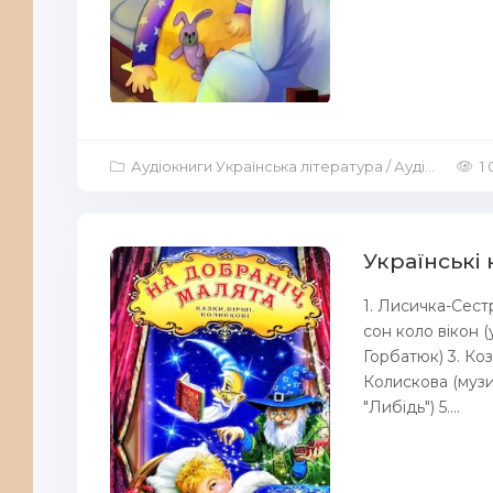
Аудіокниги Українська література
/
Аудіокниги Казка
1
Українські
1. Лисичка-Сест
сон коло вікон 
Горбатюк) 3. Ко
Колискова (музик
"Либідь") 5....