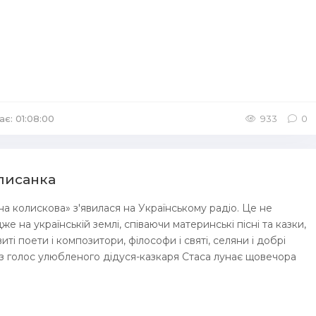
ає: 01:08:00
933
0
лисанка
чна колискова» з'явилася на Українському радіо. Це не
же на українській землі, співаючи материнські пісні та казки,
ті поети і композитори, філософи і святі, селяни і добрі
аз голос улюбленого дідуся-казкаря Стаса лунає щовечора