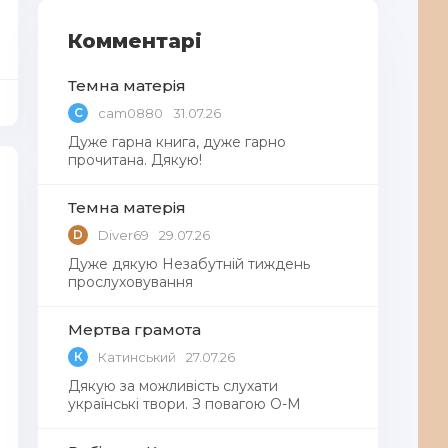
Комментарі
Темна матерія
C
cam0880
31.07.26
Дуже гарна книга, дуже гарно
прочитана. Дякую!
Темна матерія
D
Diver69
29.07.26
Дуже дякую Незабутній тиждень
прослуховування
Мертва грамота
К
Катинський
27.07.26
Дякую за можливість слухати
українські твори. З повагою О-М