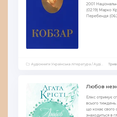
2001 Національна
(02:19) Марко К
Перебендя (06:25
Аудіокниги Українська література
/
Аудіокниги Віршовані твори
Трива
Любов незн
Елікс отримує с
всього тиждень. 
що кохає свого
знаходиться в гл