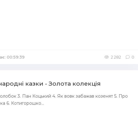
ає: 00:59:39
/
Аудіокниги Детективи
2 282
0
народні казки - Золота колекція
 Колобок 3. Пан Коцький 4. Як вовк забажав козенят 5. Про
ка 6. Котигорошко...