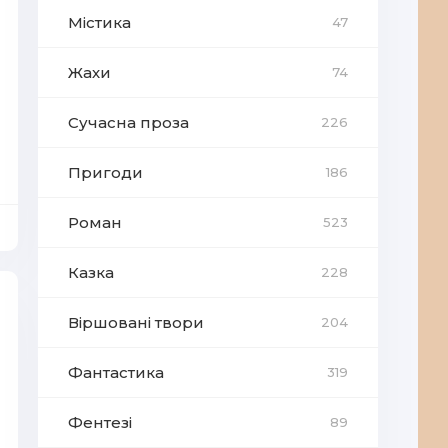
Містика
47
Жахи
74
Сучасна проза
226
Пригоди
186
Роман
523
Казка
228
Віршовані твори
204
Фантастика
319
Фентезі
89