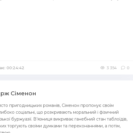
ає: 00:24:42
/
Аудіокниги Аудіо-вистави
3 354
0
орж Сіменон
чисто пригодницьких романів, Сіменон пропонує своїм
либоко соціальні, що розкривають моральний і фізичний
ької буржуазії. В’язниця викриває ганебний стан таблоїдів,
их торгують своїми думками та переконаннями, а потім,
вою...