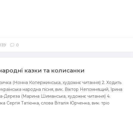
 039
0
 народні казки та колисанки
ричка (Нонна Копержинська, художнє читання) 2. Ходить
(українська народна пісня, вик. Віктор Непомнящий, Ірина
за-Дереза (Марина Шиманська, художнє читання) 4.
а Сергія Татієнка, слова Віталія Юрченка, вик. тріо