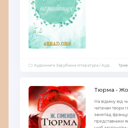
Аудіокниги Зарубіжна література
/
Аудіокниги Повісті й оповідання
Трив
Тюрма - Ж
На відміну від 
читачам твори г
занепад француз
представники як
щоб заспокоїти с