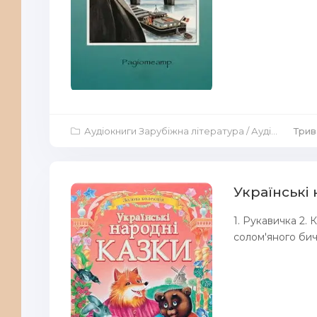
Аудіокниги Зарубіжна література
/
Аудіокниги Аудіо-вистави
Трив
Українські 
1. Рукавичка 2.
солом'яного бич