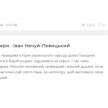
є: 01:12:06
/
Аудіокниги Казка
/
Аудіокниги для дітей
2 203
0
ря - Іван Нечуй-Левицький
 правдива історія українського народу доби Панщини.
я в бідній родині, одружився на сироті. І так само
ина. Микола незламний, праведний і вільний душею, хоча,
ін фактично раб свого пана. За непокору, щоб висловити свою
ний...