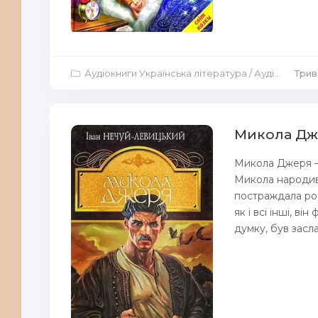
Аудіокниги Українська література
/
Аудіокниги Дитяча література
Трива
Микола Дже
Микола Джеря –
Микола народивс
постраждала род
як і всі інші, в
думку, був засла