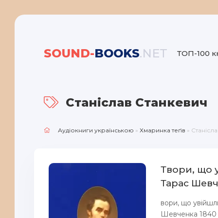
SOUND-
BOOKS
.NET
ТОП-100 к
Станіслав Станкевич
Аудіокниги українською
»
Хмаринка теґів
» Станісл
Твори, що 
Тарас Шев
вори, що увійш
Шевченка 1840 р