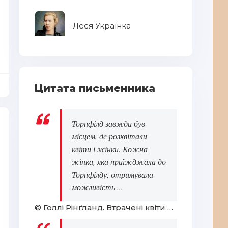
Леся Українка
Цитата письменника
Торнфілд завжди був
місцем, де розквітали
квіти і жінки. Кожна
жінка, яка приїжджала до
Торнфілду, отримувала
можливість ...
© Голлі Рінґланд. Втрачені квіти Еліс Гарт