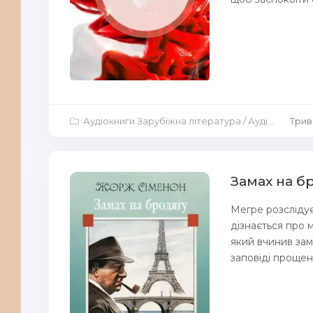
Аудіокниги Зарубіжна література
/
Аудіокниги Аудіо-вистави
Трив
Замах на б
Мегре розслідує
дізнається про 
який вчинив зам
заповіді прощення