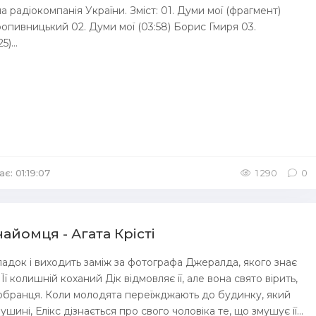
 радіокомпанія України. Зміст: 01. Думи мої (фрагмент)
ропивницький 02. Думи мої (03:58) Борис Гмиря 03.
)...
є: 01:19:07
1 290
0
айомця - Агата Крісті
падок і виходить заміж за фотографа Джералда, якого знає
Її колишній коханий Дік відмовляє її, але вона свято вірить,
 обранця. Коли молодята переїжджають до будинку, який
ушині, Елікс дізнається про свого чоловіка те, що змушує її...