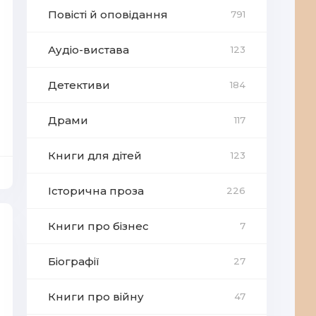
Повісті й оповідання
791
Аудіо-вистава
123
Детективи
184
Драми
117
Книги для дітей
123
Історична проза
226
Книги про бізнес
7
Біографії
27
Книги про війну
47