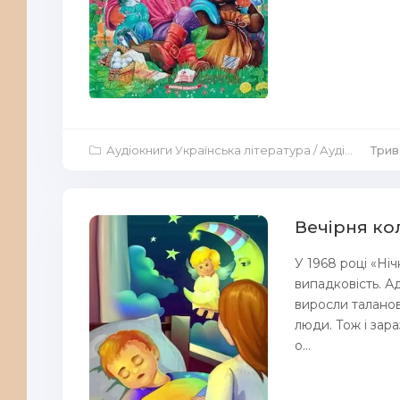
Аудіокниги Українська література
/
Аудіокниги Дитяча література
Трив
Вечірня ко
У 1968 році «Ні
випадковість. Ад
виросли таланови
люди. Тож і зар
о...