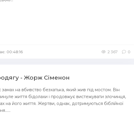
ає: 00:48:16
/
Аудіокниги Детективи
2 367
0
родягу - Жорж Сіменон
 замах на вбивство безхатька, який жив під мостом. Він
минуле життя бідолахи і продовжує вистежувати злочинця,
ах на його життя. Жертви, однак, дотримуються біблійної
......