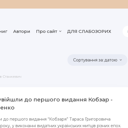
ниг
Автори
Про сайт
ДЛЯ СЛАБОЗОРИХ
датою
ав Станкевич
увійшли до першого видання Кобзар -
ченко
ли до першого видання “Кобзаря” Тараса Григоровича
оку, у виконанні видатних українських митців різних епох.