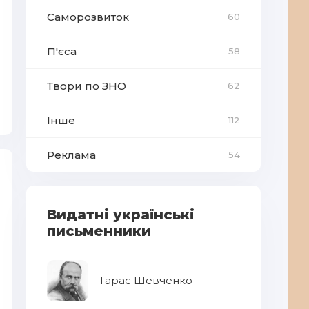
Саморозвиток
60
П'єса
58
Твори по ЗНО
62
Інше
112
Реклама
54
Видатні українські
письменники
Тарас Шевченко