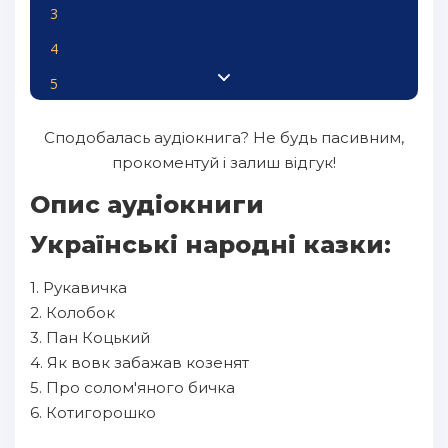
3
4
5
6
Сподобалась аудіокнига? Не будь пасивним,
7
прокоментуй і залиш відгук!
Опис аудіокниги
Українські народні казки:
1. Рукавичка
2. Колобок
3. Пан Коцький
4. Як вовк забажав козенят
5. Про солом'яного бичка
6. Котигорошко