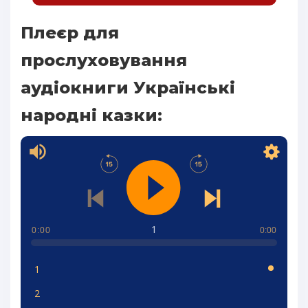
Плеєр для
прослуховування
аудіокниги Українські
народні казки:
1
0:00
0:00
1
2