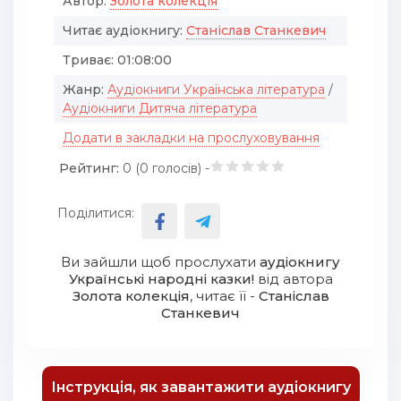
Автор:
Золота колекція
Читає аудіокнигу:
Станіслав Станкевич
Триває:
01:08:00
Жанр:
Аудіокниги Українська література
/
Аудіокниги Дитяча література
Додати в закладки на прослуховування
Рейтинг:
0 (
0
голосів) -
Поділитися:
Ви зайшли щоб прослухати
аудіокнигу
Українські народні казки!
від автора
Золота колекція
, читає її -
Станіслав
Станкевич
Інструкція, як завантажити аудіокнигу