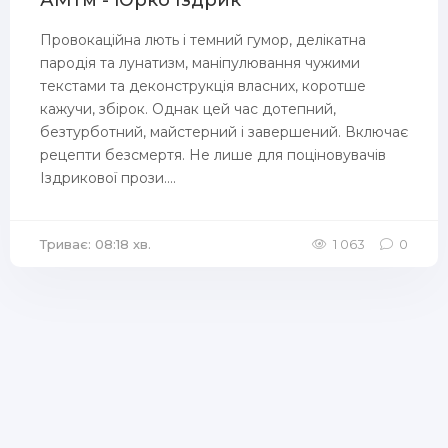
АМтм - Юрко Іздрик
Провокаційна лють і темний гумор, делікатна
пародія та лунатизм, маніпулювання чужими
текстами та деконструкція власних, коротше
кажучи, збірок. Однак цей час дотепний,
безтурботний, майстерний і завершений. Включає
рецепти безсмертя. Не лише для поціновувачів
Іздрикової прози....
Триває: 08:18 хв.
1 063
0