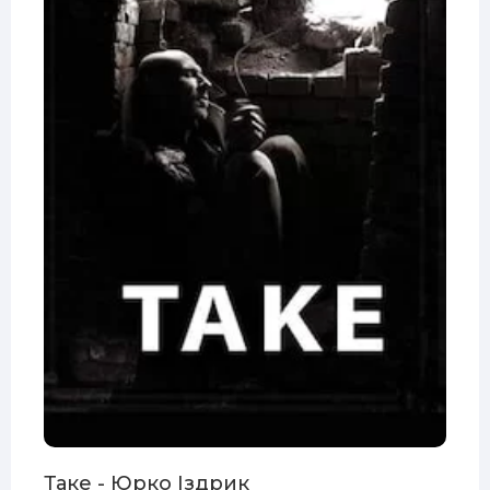
Таке - Юрко Іздрик