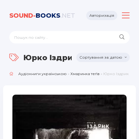
SOUND-
BOOKS
.NET
Авторизація
Юрко Іздрик
датою
Аудіокниги українською
»
Хмаринка теґів
» Юрко Іздрик