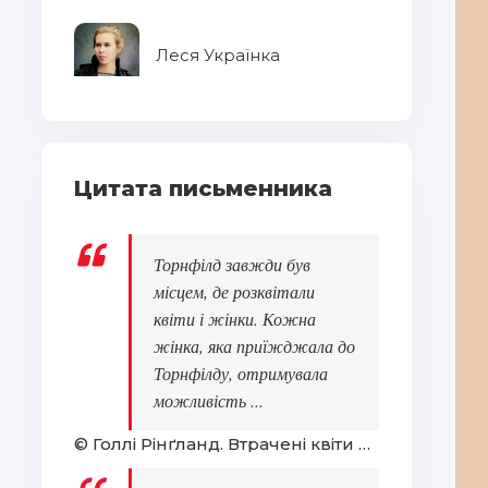
Леся Українка
Цитата письменника
Торнфілд завжди був
місцем, де розквітали
квіти і жінки. Кожна
жінка, яка приїжджала до
Торнфілду, отримувала
можливість ...
© Голлі Рінґланд. Втрачені квіти Еліс Гарт