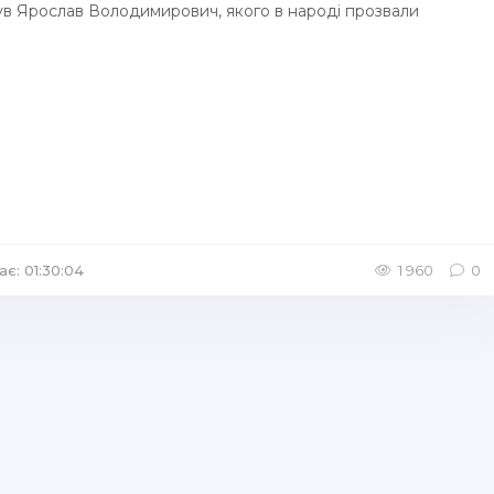
був Ярослав Володимирович, якого в народі прозвали
ає: 01:30:04
/
Аудіокниги Драми
1 960
0