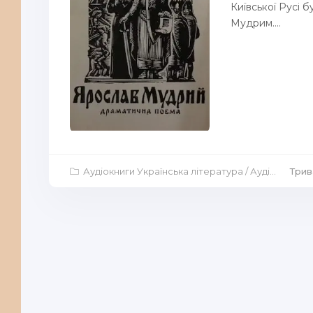
Київської Русі 
Мудрим....
Аудіокниги Українська література
/
Аудіокниги Аудіо-вистави
Трив