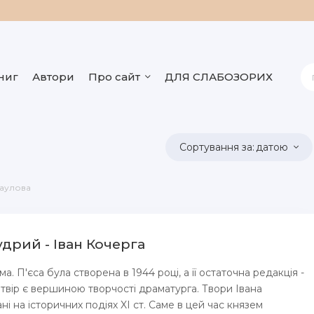
ниг
Автори
Про сайт
ДЛЯ СЛАБОЗОРИХ
датою
саулова
дрий - Іван Кочерга
. П'єса була створена в 1944 році, а її остаточна редакція -
й твір є вершиною творчості драматурга. Твори Івана
і на історичних подіях XI ст. Саме в цей час князем