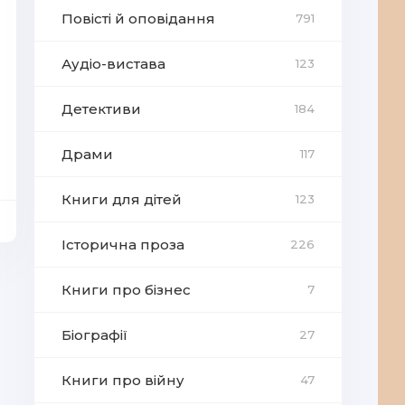
Повісті й оповідання
791
Аудіо-вистава
123
Детективи
184
Драми
117
Книги для дітей
123
Історична проза
226
Книги про бізнес
7
Біографії
27
Книги про війну
47