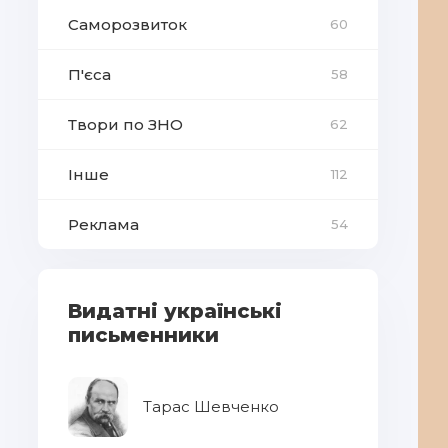
Саморозвиток
60
П'єса
58
Твори по ЗНО
62
Інше
112
Реклама
54
Видатні українські
письменники
Тарас Шевченко