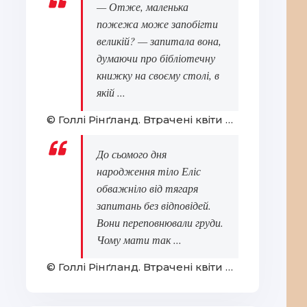
— Отже, маленька
пожежа може запобігти
великій? — запитала вона,
думаючи про бібліотечну
книжку на своєму столі, в
якій ...
© Голлі Рінґланд. Втрачені квіти Еліс Гарт
До сьомого дня
народження тіло Еліс
обважніло від тягаря
запитань без відповідей.
Вони переповнювали груди.
Чому мати так ...
© Голлі Рінґланд. Втрачені квіти Еліс Гарт