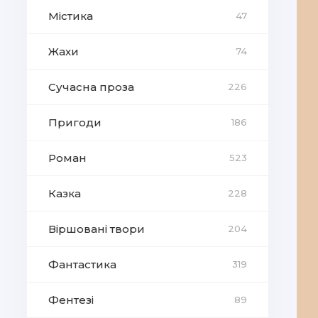
Містика
47
Жахи
74
Сучасна проза
226
Пригоди
186
Роман
523
Казка
228
Віршовані твори
204
Фантастика
319
Фентезі
89