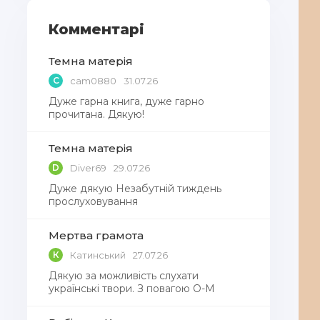
Комментарі
Темна матерія
C
cam0880
31.07.26
Дуже гарна книга, дуже гарно
прочитана. Дякую!
Темна матерія
D
Diver69
29.07.26
Дуже дякую Незабутній тиждень
прослуховування
Мертва грамота
К
Катинський
27.07.26
Дякую за можливість слухати
українські твори. З повагою О-М