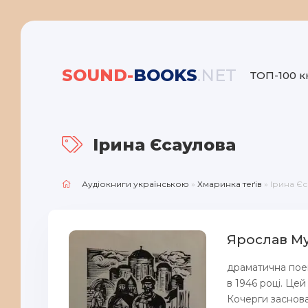
SOUND-
BOOKS
.NET
ТОП-100 к
Ірина Єсаулова
Аудіокниги українською
»
Хмаринка теґів
» Ірина Є
Ярослав Му
драматична поема
в 1946 році. Це
Кочерги заснован