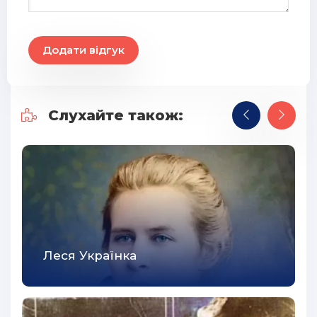
30
31
Додати відгук
32
33
Слухайте також:
34
35
36
37
38
39
Леся Українка
40
41
42