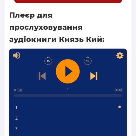
Плеєр для
прослуховування
аудіокниги Князь Кий:
1
0:00
0:00
1
2
3