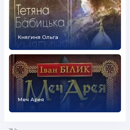
43
44
45
Княгиня Ольга
46
47
48
49
50
51
Меч Арея
52
53
54