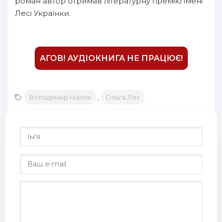
роман автор отримав літературну премію імені
17
Лесі Українки.
18
19
АГОВ! АУДІОКНИГА НЕ ПРАЦЮЄ!
20
21
22
Володимир Малик
,
Ольга Лях
23
24
25
26
27
28
29