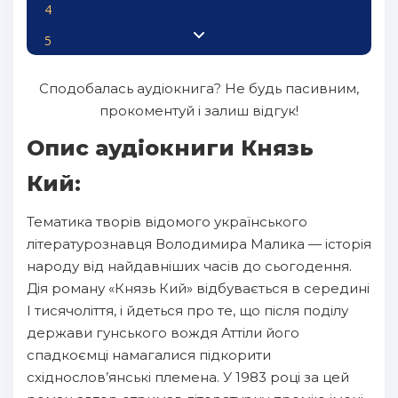
4
5
6
Сподобалась аудіокнига? Не будь пасивним,
7
прокоментуй і залиш відгук!
8
Опис аудіокниги Князь
9
Кий:
10
Тематика творів відомого українського
11
літературознавця Володимира Малика — історія
12
народу від найдавніших часів до сьогодення.
Дія роману «Князь Кий» відбувається в середині
13
І тисячоліття, і йдеться про те, що після поділу
14
держави гунського вождя Аттіли його
15
спадкоємці намагалися підкорити
східнослов’янські племена. У 1983 році за цей
16