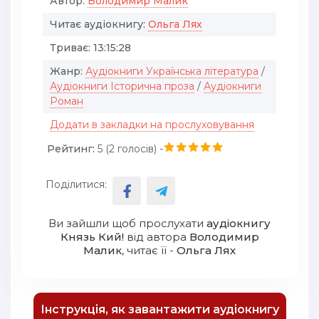
Автор:
Володимир Малик
Читає аудіокнигу:
Ольга Лях
Триває:
13:15:28
Жанр:
Аудіокниги Українська література
/
Аудіокниги Історична проза
/
Аудіокниги
Роман
Додати в закладки на прослуховування
Рейтинг:
5 (
2
голосів) -
Поділитися:
Ви зайшли щоб прослухати
аудіокнигу
Князь Кий!
від автора
Володимир
Малик
, читає її -
Ольга Лях
Інструкція, як завантажити аудіокнигу