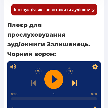
Інструкція, як завантажити аудіокнигу
Плеєр для
прослуховування
аудіокниги Залишенець.
Чорний ворон:
1
0:00
0:00
1