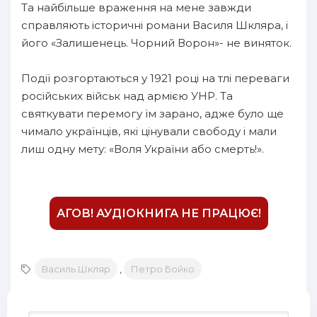
Та найбільше враження на мене завжди
справляють історичні романи Василя Шкляра, і
його «Залишенець. Чорний Ворон»- не виняток.
Події розгортаються у 1921 році на тлі переваги
російських військ над армією УНР. Та
святкувати перемогу їм зарано, адже було ще
чимало українців, які цінували свободу і мали
лиш одну мету: «Воля України або смерть!».
АГОВ! АУДІОКНИГА НЕ ПРАЦЮЄ!
Василь Шкляр
,
Петро Бойко