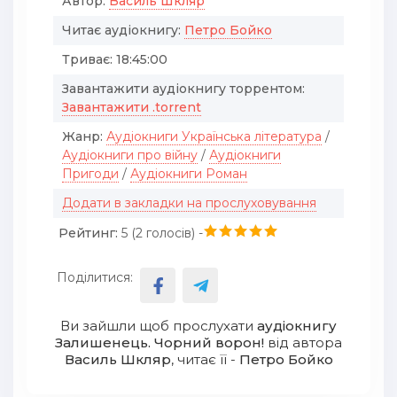
Автор:
Василь Шкляр
Читає аудіокнигу:
Петро Бойко
Триває:
18:45:00
Завантажити аудіокнигу торрентом:
Завантажити .torrent
Жанр:
Аудіокниги Українська література
/
Аудіокниги про війну
/
Аудіокниги
Пригоди
/
Аудіокниги Роман
Додати в закладки на прослуховування
Рейтинг:
5 (
2
голосів) -
Поділитися:
Ви зайшли щоб прослухати
аудіокнигу
Залишенець. Чорний ворон!
від автора
Василь Шкляр
, читає її -
Петро Бойко