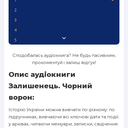
2
3
4
5
6
Сподобалась аудіокнига? Не будь пасивним,
прокоментуй і залиш відгук!
Опис аудіокниги
Залишенець. Чорний
ворон:
Історію України можна вивчати по-різному: по
підручниках, вивчаючи всі ключові дати та події;
у архівах, читаючи мемуари, записки, свідчення.