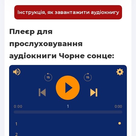
Інструкція, як завантажити аудіокнигу
Плеєр для
прослуховування
аудіокниги Чорне сонце:
1
0:00
0:00
1
2