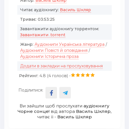
Автор:
Василь Шкляр
Читає аудіокнигу:
Василь Шкляр
Триває:
03:53:25
Завантажити аудіокнигу торрентом:
Завантажити .torrent
Жанр:
Аудіокниги Українська література
/
Аудіокниги Повісті й оповідання
/
Аудіокниги Історична проза
Додати в закладки на прослуховування
Рейтинг:
4.8 (
4
голосів) -
Поділитися:
Ви зайшли щоб прослухати
аудіокнигу
Чорне сонце!
від автора
Василь Шкляр
,
читає її -
Василь Шкляр