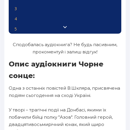
3
4
5
6
Сподобалась аудіокнига? Не будь пасивним,
7
прокоментуй і залиш відгук!
8
Опис аудіокниги Чорне
9
сонце:
10
Одна з останніх повістей В.Шкляра, присвячена
11
подіям сьогодення на сході Україні.
У творі – трагічні події на Донбасі, якими їх
побачили бійці полку "Азов". Головний герой,
двадцятивосьмирічний юнак, який щиро