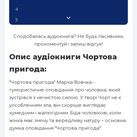
4
5
6
Сподобалась аудіокнига? Не будь пасивним,
7
прокоментуй і залиш відгук!
8
Опис аудіокниги Чортова
9
пригода:
"Чортова пригода" Марка Вовчка -
гумористичне оповідання про чоловіка, який
зустрівся з нечистою силою. У творі Чорт не є
уособленням зла, він скоріше виглядає
кумедним і жалюгідним. Біда чоловікові, коли
жінка має зміїну та вередливу натуру – основна
думка оповідання "Чортова пригода".