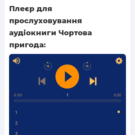
Плеєр для
прослуховування
аудіокниги Чортова
пригода:
1
0:00
0:00
1
2
3