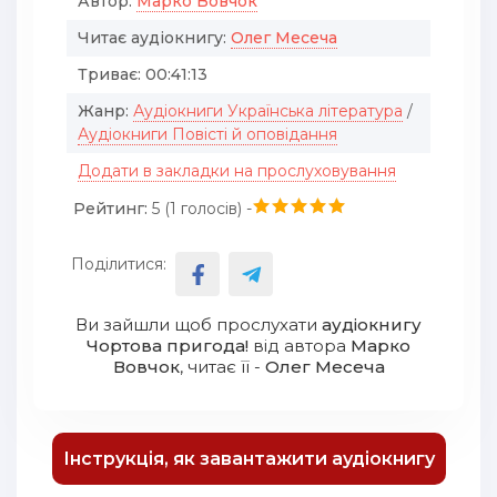
Автор:
Марко Вовчок
Читає аудіокнигу:
Олег Месеча
Триває:
00:41:13
Жанр:
Аудіокниги Українська література
/
Аудіокниги Повісті й оповідання
Додати в закладки на прослуховування
Рейтинг:
5 (
1
голосів) -
Поділитися:
Ви зайшли щоб прослухати
аудіокнигу
Чортова пригода!
від автора
Марко
Вовчок
, читає її -
Олег Месеча
Інструкція, як завантажити аудіокнигу