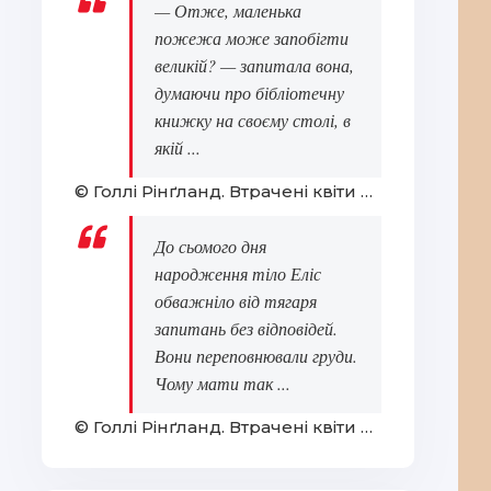
— Отже, маленька
пожежа може запобігти
великій? — запитала вона,
думаючи про бібліотечну
книжку на своєму столі, в
якій ...
© Голлі Рінґланд. Втрачені квіти Еліс Гарт
До сьомого дня
народження тіло Еліс
обважніло від тягаря
запитань без відповідей.
Вони переповнювали груди.
Чому мати так ...
© Голлі Рінґланд. Втрачені квіти Еліс Гарт