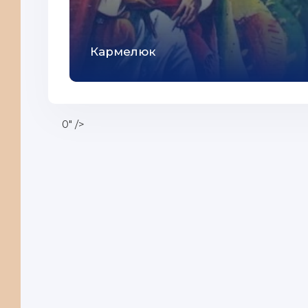
Кармелюк
0" />