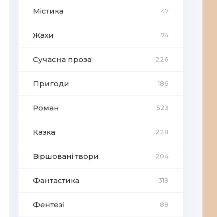
Містика
47
Жахи
74
Сучасна проза
226
Пригоди
186
Роман
523
Казка
228
Віршовані твори
204
Фантастика
319
Фентезі
89