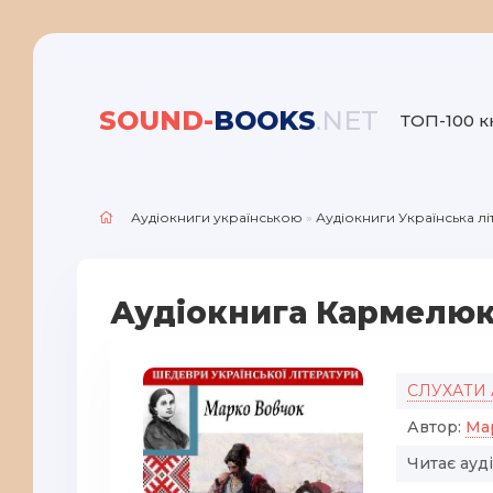
SOUND-
BOOKS
.NET
ТОП-100 к
Аудіокниги українською
»
Аудіокниги Українська л
Аудіокнига Кармелюк
СЛУХАТИ
Автор:
Ма
Читає ауд