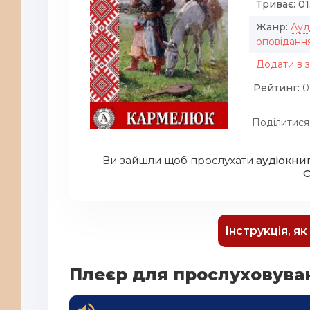
Триває:
01
Жанр:
Ауд
оповіданн
Додати в 
Рейтинг:
0
Поділитися
Ви зайшли щоб прослухати
аудіокни
О
Інструкція, я
Плеєр для прослуховува