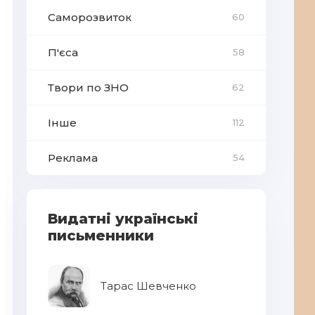
Саморозвиток
60
П'єса
58
Твори по ЗНО
62
Інше
112
Реклама
54
Видатні українські
письменники
Тарас Шевченко