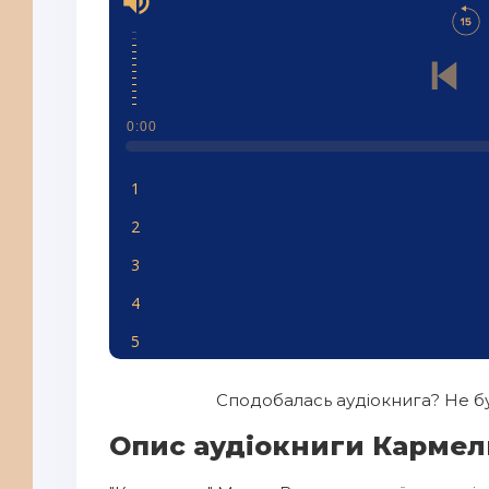
0:00
1
2
3
4
5
6
Сподобалась аудіокнига? Не бу
7
Опис аудіокниги Кармел
8