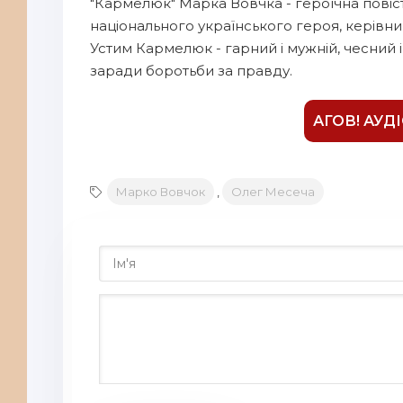
"Кармелюк" Марка Вовчка - героїчна повіст
9
національного українського героя, керівник
10
Устим Кармелюк - гарний і мужній, чесний 
11
заради боротьби за правду.
12
АГОВ! АУД
13
14
15
Марко Вовчок
,
Олег Месеча
16
17
18
19
20