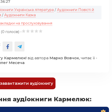
:36:27
іокниги Українська література
/
Аудіокниги Повісті й
я
/
Аудіокниги Казка
закладки на прослуховування
 (
0
голосів) -
:
гу Кармелюк!
від автора
Марко Вовчок
, читає її -
лег Месеча
к завантажити аудіокнигу
ння аудіокниги Кармелюк: