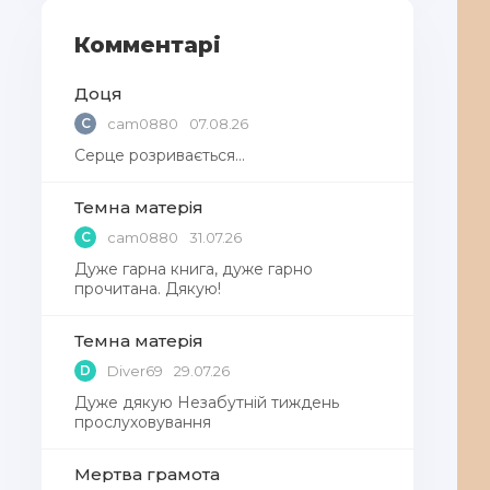
Комментарі
Доця
C
cam0880
07.08.26
Серце розривається…
Темна матерія
C
cam0880
31.07.26
Дуже гарна книга, дуже гарно
прочитана. Дякую!
Темна матерія
D
Diver69
29.07.26
Дуже дякую Незабутній тиждень
прослуховування
Мертва грамота