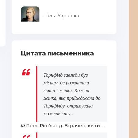
Леся Українка
Кармелюк
От
Цитата письменника
Торнфілд завжди був
місцем, де розквітали
квіти і жінки. Кожна
жінка, яка приїжджала до
Торнфілду, отримувала
можливість ...
© Голлі Рінґланд. Втрачені квіти Еліс Гарт