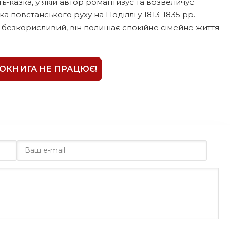
ь-казка, у якій автор романтизує та возвеличує
а повстанського руху на Поділлі у 1813-1835 рр.
і безкорисливий, він полишає спокійне сімейне життя
ІОКНИГА НЕ ПРАЦЮЄ!