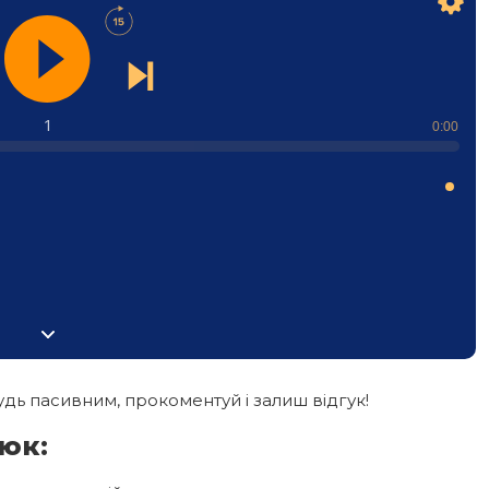
1
0:00
дь пасивним, прокоментуй і залиш відгук!
юк: