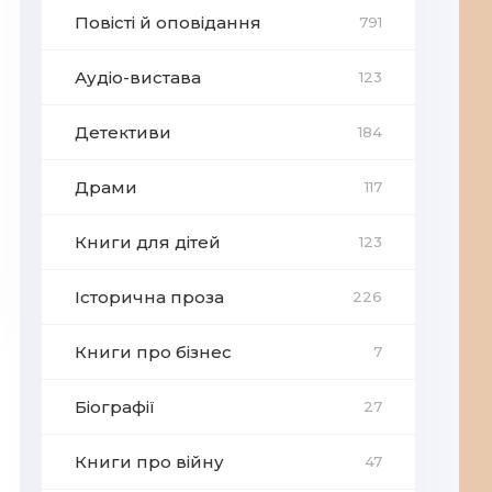
Повісті й оповідання
791
Аудіо-вистава
123
Детективи
184
Драми
117
Книги для дітей
123
Історична проза
226
Книги про бізнес
7
Біографії
27
Книги про війну
47