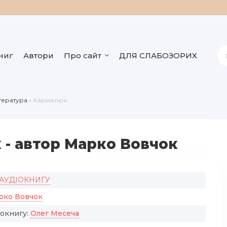
ниг
Автори
Про сайт
ДЛЯ СЛАБОЗОРИХ
ітература
» Кармелюк
 - автор Марко Вовчок
 АУДІОКНИГУ
рко Вовчок
іокнигу:
Олег Месеча