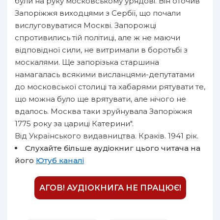
були на руку московському урядові. Він оточив
Запоріжжя виходцями з Сербії, що почали
вислуговуватися Москві. Запорожці
спротивились тій політиці, але ж не маючи
відповідної сили, не витримали в боротьбі з
москалями. Ще запорізька старшина
намагалась всякими висланцями-депутатами
до московської столиці та хабарями рятувати те,
що можна було ще врятувати, але нічого не
вдалось. Москва таки зруйнувала Запоріжжя
1775 року за цариці Катерини".
Від Українського видавництва. Краків. 1941 рік.
Слухайте більше аудіокниг цього читача на
його
Ютуб каналі
АГОВ! АУДІОКНИГА НЕ ПРАЦЮЄ!