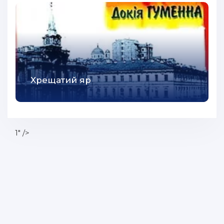
Хрещатий яр
1" />