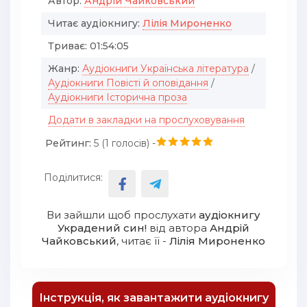
Автор:
Андрій Чайковський
Читає аудіокнигу:
Лілія Мироненко
Триває:
01:54:05
Жанр:
Аудіокниги Українська література
/
Аудіокниги Повісті й оповідання
/
Аудіокниги Історична проза
Додати в закладки на прослуховування
Рейтинг:
5 (
1
голосів) -
Поділитися:
Ви зайшли щоб прослухати
аудіокнигу
Украдений син!
від автора
Андрій
Чайковський
, читає її -
Лілія Мироненко
Інструкція, як завантажити аудіокнигу