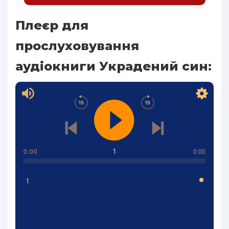
Плеєр для
прослуховування
аудіокниги Украдений син:
1
0:00
0:00
1