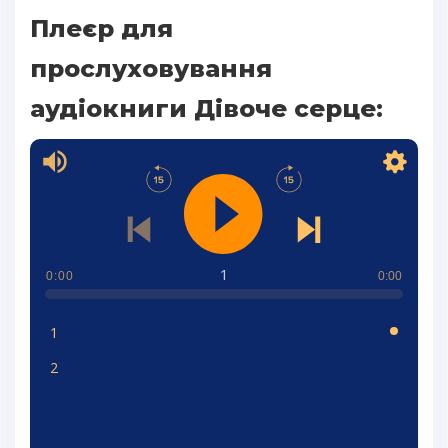
Плеєр для
прослуховування
аудіокниги Дівоче серце:
1
0:00
0:00
1
2