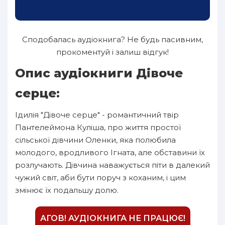
Сподобалась аудіокнига? Не будь пасивним,
прокоментуй і залиш відгук!
Опис аудіокниги Дівоче
серце:
Ідилія "Дівоче серце" - романтичний твір
Пантелеймона Куліша, про життя простої
сільської дівчини Оленки, яка полюбила
молодого, вродливого Ігната, але обставини їх
розлучають. Дівчина наважується піти в далекий
чужий світ, аби бути поруч з коханим, і цим
змінює їх подальшу долю.
АГОВ! АУДІОКНИГА НЕ ПРАЦЮЄ!