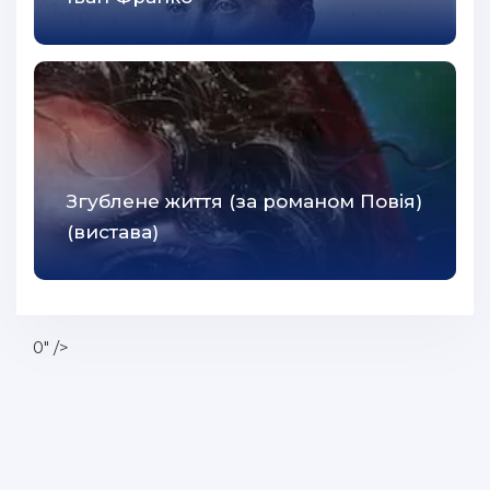
Згублене життя (за романом Повія)
(вистава)
0" />