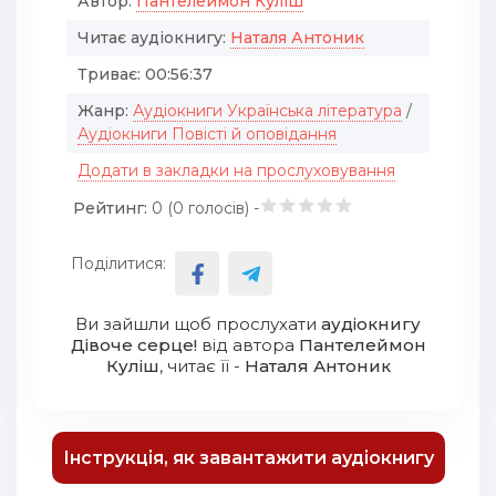
Автор:
Пантелеймон Куліш
Читає аудіокнигу:
Наталя Антоник
Триває:
00:56:37
Жанр:
Аудіокниги Українська література
/
Аудіокниги Повісті й оповідання
Додати в закладки на прослуховування
Рейтинг:
0 (
0
голосів) -
Поділитися:
Ви зайшли щоб прослухати
аудіокнигу
Дівоче серце!
від автора
Пантелеймон
Куліш
, читає її -
Наталя Антоник
Інструкція, як завантажити аудіокнигу