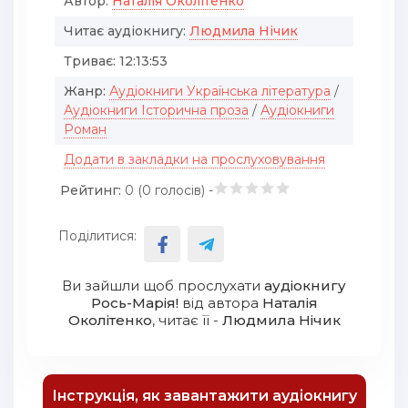
Автор:
Наталія Околітенко
Читає аудіокнигу:
Людмила Нічик
Триває:
12:13:53
Жанр:
Аудіокниги Українська література
/
Аудіокниги Історична проза
/
Аудіокниги
Роман
Додати в закладки на прослуховування
Рейтинг:
0 (
0
голосів) -
Поділитися:
Ви зайшли щоб прослухати
аудіокнигу
Рось-Марія!
від автора
Наталія
Околітенко
, читає її -
Людмила Нічик
Інструкція, як завантажити аудіокнигу