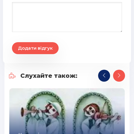
30
31
32
33
Додати відгук
34
35
36
Слухайте також:
37
38
39
40
41
42