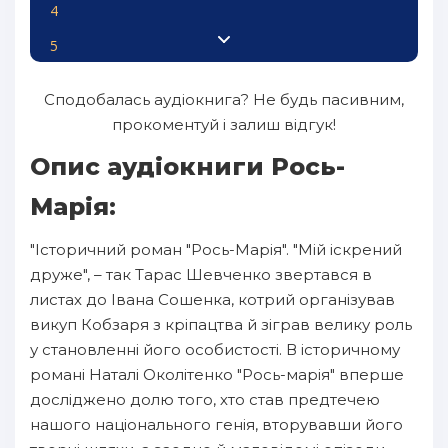
4
5
6
Сподобалась аудіокнига? Не будь пасивним,
7
прокоментуй і залиш відгук!
8
Опис аудіокниги Рось-
9
Марія:
10
"Історичний роман "Рось-Марія". "Мій іскрений
11
друже", – так Тарас Шевченко звертався в
12
листах до Івана Сошенка, котрий організував
викуп Кобзаря з кріпацтва й зіграв велику роль
13
у становленні його особистості. В історичному
14
романі Наталі Околітенко "Рось-марія" вперше
15
досліджено долю того, хто став предтечею
нашого національного генія, вторувавши його
16