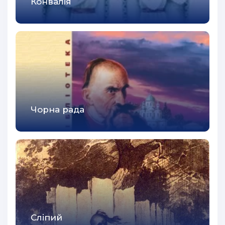
Конвалія
43
44
45
46
47
48
Чорна рада
49
50
51
52
53
54
Сліпий