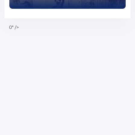
55
56
57
0" />
58
59
60
61
62
63
64
65
66
67