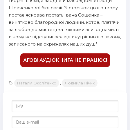
творчі шляхи, а заодне й маловідомі епізоди
17
Шевченкової біографії. Зі сторінок цього твору
постає яскрава постать Івана Сошенка –
18
винятково благородної людини, котра, платячи
19
за любов до мистецтва тяжкими злигоднями, ні
20
в чому не відступилася від внутрішнього закону,
записаного на скрижалях наших душ."
21
22
АГОВ! АУДІОКНИГА НЕ ПРАЦЮЄ!
23
24
Наталія Околітенко
,
Людмила Нічик
25
26
27
28
29