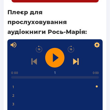
Плеєр для
прослуховування
аудіокниги Рось-Марія:
1
0:00
0:00
1
2
3