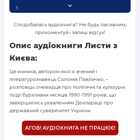
5
6
Сподобалась аудіокнига? Не будь пасивним,
7
прокоментуй і залиш відгук!
8
Опис аудіокниги Листи з
9
Києва:
10
Ця книжка, автором якої є вчений і
11
літературознавець Соломія Павличко, –
12
розповідь очевидця про політичні та культурні
події бурхливих місяців 1990-1991 років, що
13
завершились ухваленням Декларації про
14
державний суверенітет України.
15
16
АГОВ! АУДІОКНИГА НЕ ПРАЦЮЄ!
17