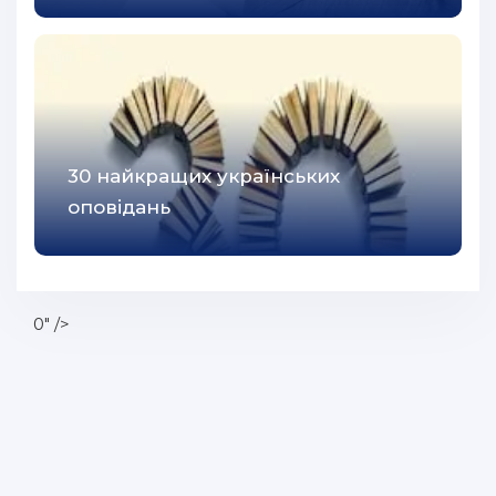
43
44
45
46
47
30 найкращих українських
48
оповідань
49
50
51
0" />
52
53
54
55