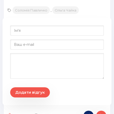
18
Соломія Павличко
,
Ольга Чайка
19
20
21
22
23
24
25
26
27
Додати відгук
28
29