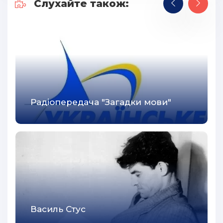
30
Слухайте також:
31
32
33
34
35
Радіопередача "Загадки мови"
36
37
38
39
40
41
Василь Стус
42