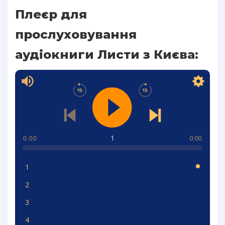
Плеєр для
прослуховування
аудіокниги Листи з Києва:
1
0:00
0:00
1
2
3
4