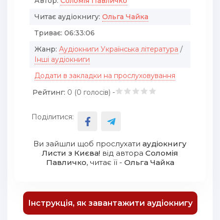
Автор:
Соломія Павличко
Читає аудіокнигу:
Ольга Чайка
Триває:
06:33:06
Жанр:
Аудіокниги Українська література
/
Інші аудіокниги
Додати в закладки на прослуховування
Рейтинг:
0 (
0
голосів) -
Поділитися:
Ви зайшли щоб прослухати
аудіокнигу
Листи з Києва!
від автора
Соломія
Павличко
, читає її -
Ольга Чайка
Інструкція, як завантажити аудіокнигу