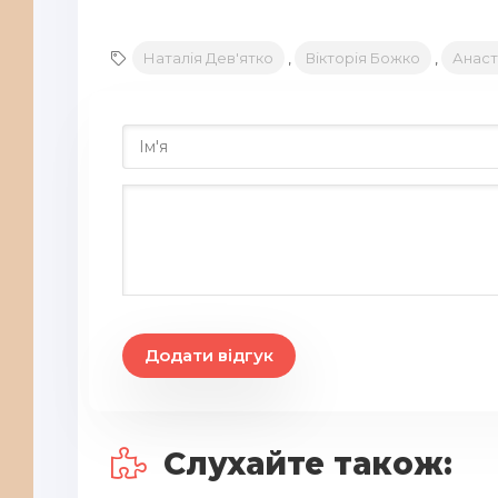
Наталія Дев'ятко
,
Вікторія Божко
,
Анаст
Додати відгук
Слухайте також: