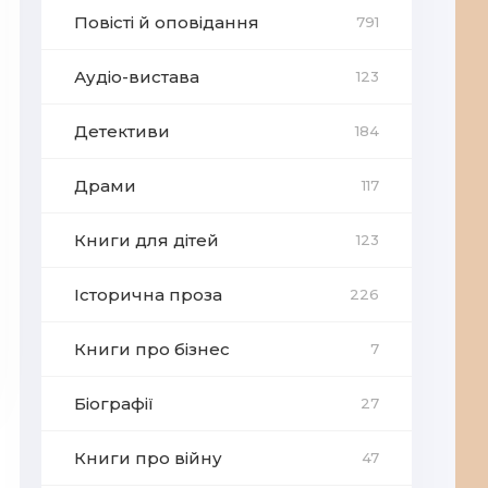
Повісті й оповідання
791
Аудіо-вистава
123
Детективи
184
Драми
117
Книги для дітей
123
Історична проза
226
Книги про бізнес
7
Біографії
27
Книги про війну
47