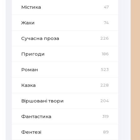
Містика
47
Жахи
74
Сучасна проза
226
Пригоди
186
Роман
523
Казка
228
Віршовані твори
204
Фантастика
319
Фентезі
89