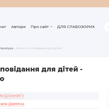
ниг
Автори
Про сайт
ДЛЯ СЛАБОЗОРИХ
ітература
» Казки та оповідання для дітей
повідання для дітей -
ко
 АУДІОКНИГУ
алія Дев'ятко