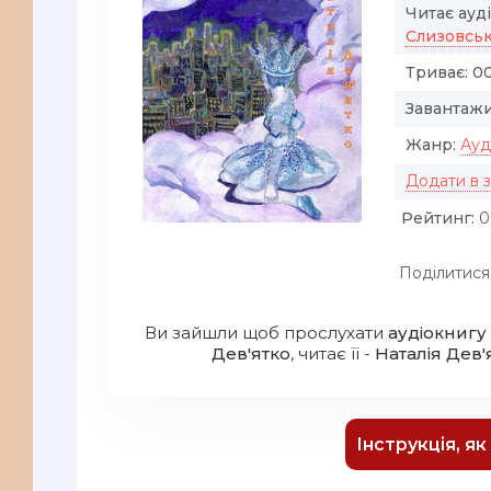
Читає ауд
Слизовсь
Триває:
00
Завантажи
Жанр:
Ауд
Додати в 
Рейтинг:
0
Поділитися
Ви зайшли щоб прослухати
аудіокнигу 
Дев'ятко
, читає її -
Наталія Дев'
Інструкція, я