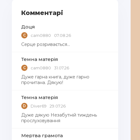
Комментарі
Доця
C
cam0880
07.08.26
Серце розривається…
Темна матерія
C
cam0880
31.07.26
Дуже гарна книга, дуже гарно
прочитана. Дякую!
Темна матерія
D
Diver69
29.07.26
Дуже дякую Незабутній тиждень
прослуховування
Мертва грамота