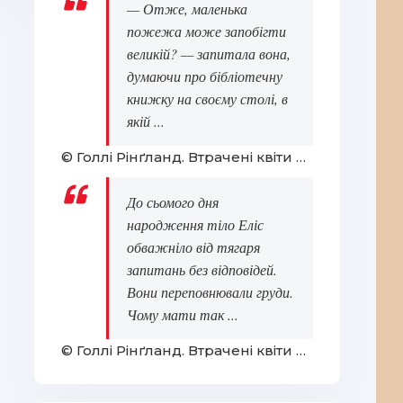
— Отже, маленька
пожежа може запобігти
великій? — запитала вона,
думаючи про бібліотечну
книжку на своєму столі, в
якій ...
© Голлі Рінґланд. Втрачені квіти Еліс Гарт
До сьомого дня
народження тіло Еліс
обважніло від тягаря
запитань без відповідей.
Вони переповнювали груди.
Чому мати так ...
© Голлі Рінґланд. Втрачені квіти Еліс Гарт