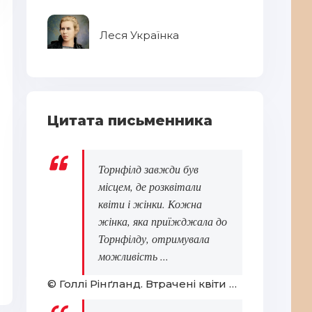
Леся Українка
Св
Не
ел
Цитата письменника
Торнфілд завжди був
місцем, де розквітали
квіти і жінки. Кожна
жінка, яка приїжджала до
Ук
Торнфілду, отримувала
Світлячок
В'
можливість ...
© Голлі Рінґланд. Втрачені квіти Еліс Гарт