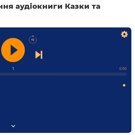
ння аудіокниги Казки та
1
0:00