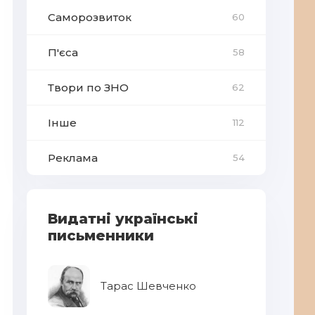
Саморозвиток
60
П'єса
58
Твори по ЗНО
62
Інше
112
Реклама
54
Видатні українські
письменники
Тарас Шевченко