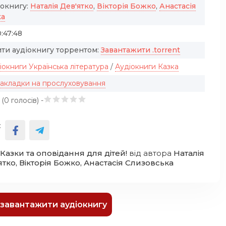
іокнигу:
Наталія Дев'ятко
,
Вікторія Божко
,
Анастасія
ка
:47:48
ти аудіокнигу торрентом:
Завантажити .torrent
іокниги Українська література
/
Аудіокниги Казка
закладки на прослуховування
 (
0
голосів) -
:
Казки та оповідання для дітей!
від автора
Наталія
ятко, Вікторія Божко, Анастасія Слизовська
к завантажити аудіокнигу