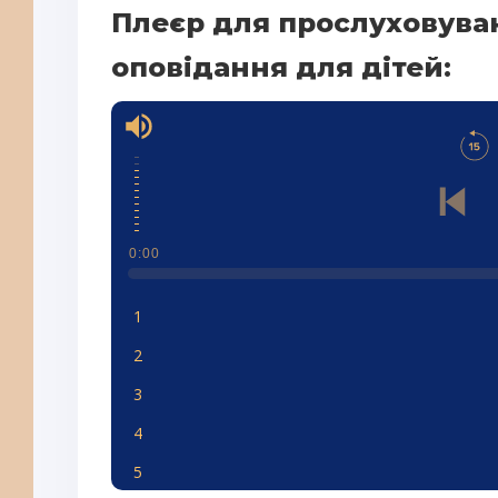
Плеєр для прослуховува
оповідання для дітей:
0:00
1
2
3
4
5