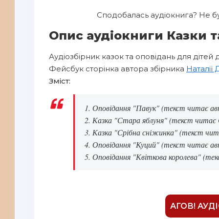
6
Сподобалась аудіокнига? Не бу
Опис аудіокниги Казки т
Аудіозбірник казок та оповідань для дітей 
Фейсбук сторінка автора збірника
Наталії 
Зміст:
1. Оповідання "Павук" (текст читає авто
2. Казка "Стара яблуня" (текст читає Сл
3. Казка "Срібна сніжинка" (текст читає
4. Оповідання "Куций" (текст читає авто
5. Оповідання "Квіткова королева" (текс
АГОВ! АУД