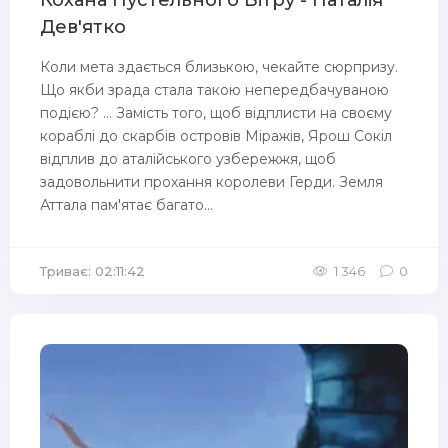
Кохана Пустельного Вітру - Наталія
Дев'ятко
Коли мета здається близькою, чекайте сюрпризу.
Що якби зрада стала такою непередбачуваною
подією? ... Замість того, щоб відплисти на своєму
кораблі до скарбів островів Міражів, Ярош Сокіл
відплив до аталійського узбережжя, щоб
задовольнити прохання королеви Герди. Земля
Аттала пам'ятає багато...
Триває: 02:11:42
1 346
0