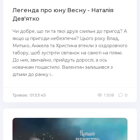
Легенда про юну Весну - Наталія
Дев'ятко
Чи добре, що ти та твої друзі схильні до пригод? А
якщо ці пригоди небезпечні? Цього року Влад,
Митько, Анжела та Христина втекли з оздоровчого
табору, щоб зустріти світанок на самоті на пляжі.
До них, звичайно, прийдуть дорослі, а ось
новачкам пощастило. Валентин залишився з
дітьми до ранку і...
Триває: 01:53:45
1 508
0