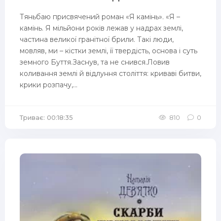
Тяньбаю присвячений роман «Я камінь». «Я –
камінь. Я мільйони років лежав у надрах землі,
частина великої гранітної брили. Такі люди,
мовляв, ми – кістки землі, її твердість, основа і суть
земного Буття.Заснув, та не снився.Ловив
коливання землі й відлуння століття: криваві битви,
крики розпачу,...
Триває: 00:18:35
810
0