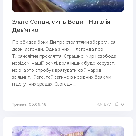
Злато Сонця, синь Води - Наталія
Дев'ятко
По обидва боки Дніпра століттями збереглися
давні легенди. Одна з них — легенда про
Тисячолітнє прокляття. Страшно: мир і свобода
невідомі нашій землі, воля інших буде керувати
нею, а хто спробує врятувати свій народ і
звільнити його, той загине в нерівних боях чи
підступних зрадах. Сьогодні...
Триває: 05:06:48
877
0