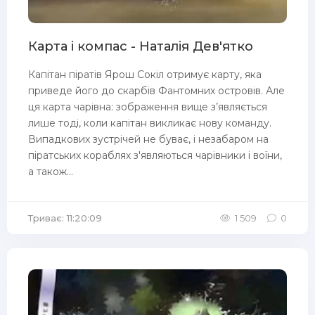
Карта і компас - Наталія Дев'ятко
Капітан піратів Ярош Сокіл отримує карту, яка
приведе його до скарбів Фантомних островів. Але
ця карта чарівна: зображення вище з’являється
лише тоді, коли капітан викликає нову команду.
Випадкових зустрічей не буває, і незабаром на
піратських кораблях з'являються чарівники і воїни,
а також...
Триває: 11:20:09
1 509
0