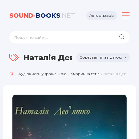
SOUND-
BOOKS
.NET
Авторизація
Наталія Дев'ятко
датою
Аудіокниги українською
»
Хмаринка теґів
» Наталія Дев'ятко