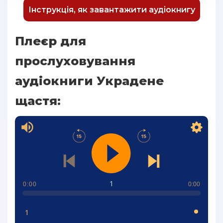
Інструкція, як завантажити аудіокнигу
Плеєр для
прослуховування
аудіокниги Украдене
щастя:
1
0:00
0:00
1