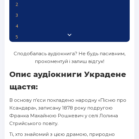
2
3
4
5
6
Сподобалась аудіокнига? Не будь пасивним,
7
прокоментуй і залиш відгук!
8
Опис аудіокниги Украдене
9
щастя:
10
В основу п’єси покладено народну «Пісню про
11
Ксандара», записану 1878 року подругою
12
Франка Махайною Рошкевич у селі Лолина
Стрийського повіту.
13
Ті, хто знайомий з цією драмою, природно
14