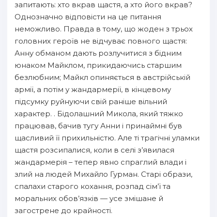
запитають: хто вкрав щастя, а хто його вкрав?
15
Однозначно відповісти на це питання
16
неможливо. Правда в тому, що жоден з трьох
головних героїв не відчуває повного щастя:
17
Анну обманом дають розлучитися з бідним
18
юнаком Майклом, прикидаючись старшим
безлюбним; Майкл опиняється в австрійській
19
армії, а потім у жандармерії, в кінцевому
20
підсумку руйнуючи свій раніше вільний
21
характер. . Бідолашний Микола, який тяжко
працював, бачив тугу Анни і принаймні був
22
щасливий її прихильністю. Але ті трагічні уламки
23
щастя розсипалися, коли в селі з’явилася
жандармерія – тепер явно спраглий влади і
24
злий на людей Михайло Гурман. Старі образи,
25
спалахи старого кохання, розпад сім’ї та
моральних обов’язків — усе змішане й
загострене до крайності.