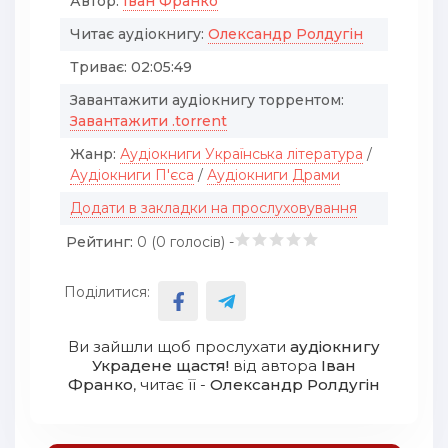
Автор:
Іван Франко
Читає аудіокнигу:
Олександр Ролдугін
Триває:
02:05:49
Завантажити аудіокнигу торрентом:
Завантажити .torrent
Жанр:
Аудіокниги Українська література
/
Аудіокниги П'єса
/
Аудіокниги Драми
Додати в закладки на прослуховування
Рейтинг:
0 (
0
голосів) -
Поділитися:
Ви зайшли щоб прослухати
аудіокнигу
Украдене щастя!
від автора
Іван
Франко
, читає її -
Олександр Ролдугін