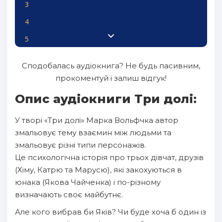
3
4
5
6
Сподобалась аудіокнига? Не будь пасивним,
7
прокоментуй і залиш відгук!
8
Опис аудіокниги Три долі:
9
У творі «Три долі» Марка Вольфчка автор
10
змальовує тему взаємин між людьми та
11
змальовує різні типи персонажів.
Це психологічна історія про трьох дівчат, друзів
12
(Хіму, Катрю та Марусю), які закохуються в
13
юнака (Якова Чайченка) і по-різному
визначають своє майбутнє.
14
Але кого вибрав би Яків? Чи буде хоча б один із
15