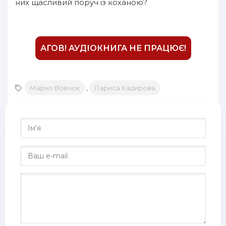
них щасливий поруч із коханою?
16
17
18
АГОВ! АУДІОКНИГА НЕ ПРАЦЮЄ!
19
20
Марко Вовчок
,
Лариса Кадирова
21
22
23
24
25
26
27
28