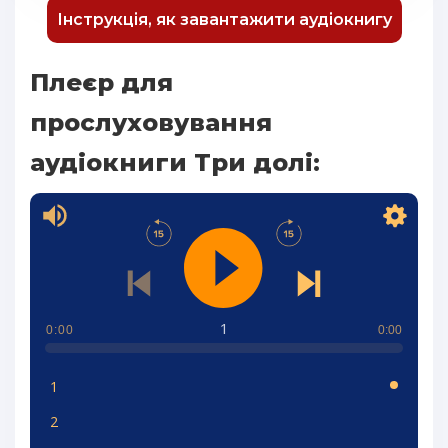
Інструкція, як завантажити аудіокнигу
Плеєр для
прослуховування
аудіокниги Три долі:
1
0:00
0:00
1
2