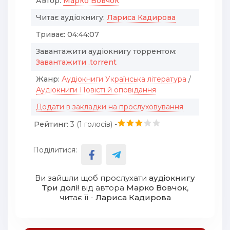
Автор:
Марко Вовчок
Читає аудіокнигу:
Лариса Кадирова
Триває:
04:44:07
Завантажити аудіокнигу торрентом:
Завантажити .torrent
Жанр:
Аудіокниги Українська література
/
Аудіокниги Повісті й оповідання
Додати в закладки на прослуховування
Рейтинг:
3 (
1
голосів) -
Поділитися:
Ви зайшли щоб прослухати
аудіокнигу
Три долі!
від автора
Марко Вовчок
,
читає її -
Лариса Кадирова