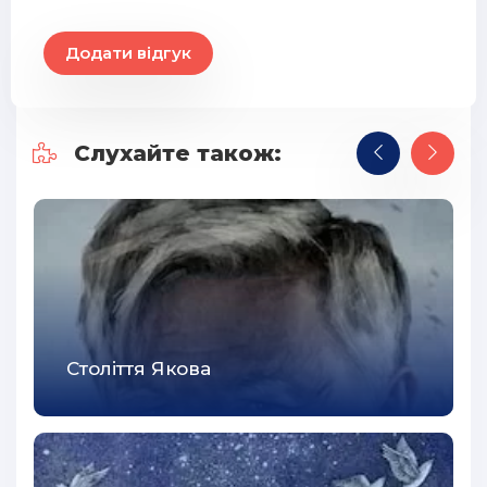
29
Додати відгук
30
31
32
Слухайте також:
33
34
35
36
37
38
Століття Якова
39
40
41