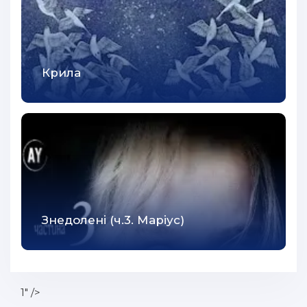
42
43
44
Крила
45
46
47
48
49
50
Знедолені (ч.3. Маріус)
51
52
53
1" />