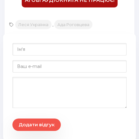
АГОВ! АУДІОКНИГА НЕ ПРАЦЮЄ!
Леся Українка
,
Ада Роговцева
Додати відгук