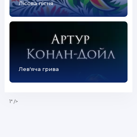
Лісова пісня
Лев'яча грива
1" />