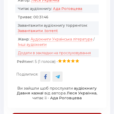
Автор:
Леся Українка
Читає аудіокнигу:
Ада Роговцева
Триває:
00:31:46
Завантажити аудіокнигу торрентом:
Завантажити .torrent
Жанр:
Аудіокниги Українська література
/
Інші аудіокниги
Додати в закладки на прослуховування
Рейтинг:
5 (
1
голосів) -
Поділитися:
Ви зайшли щоб прослухати
аудіокнигу
Давня казка!
від автора
Леся Українка
,
читає її -
Ада Роговцева