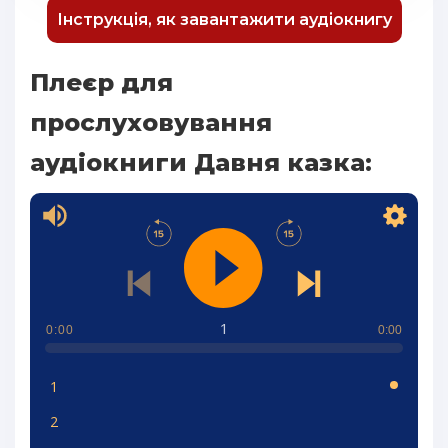
Інструкція, як завантажити аудіокнигу
Плеєр для
прослуховування
аудіокниги Давня казка:
1
0:00
0:00
1
2