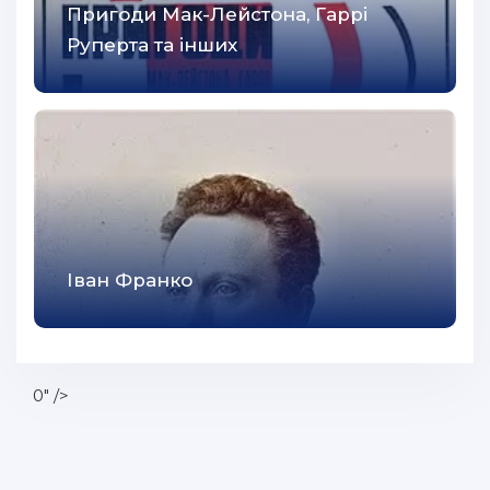
Пригоди Мак-Лейстона, Гаррі
Руперта та інших
Іван Франко
0" />