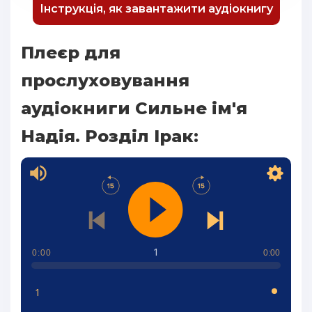
Інструкція, як завантажити аудіокнигу
Плеєр для
прослуховування
аудіокниги Сильне ім'я
Надія. Розділ Ірак:
1
0:00
0:00
1