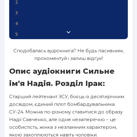
2
3
4
5
6
Сподобалась аудіокнига? Не будь пасивним,
прокоментуй і залиш відгук!
Опис аудіокниги Сильне
ім'я Надія. Розділ Ірак:
Старший лейтенант ЗСУ, боєць із десятирічним
досвідом, єдиний пілот бомбардувальника
СУ-24. Можна по-різному ставитися до образу
Надії Савченко, але одне незаперечно – це
особистість, жінка з незламним характером,
якою захоплюються навіть чоловіки.