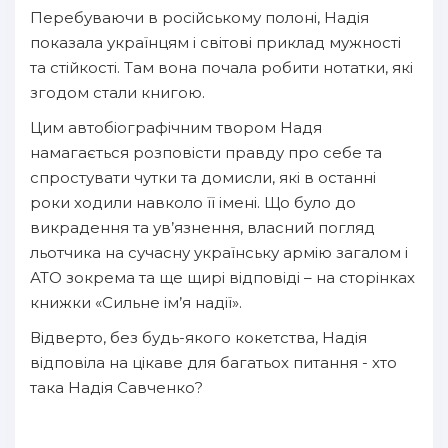
Перебуваючи в російському полоні, Надія
показала українцям і світові приклад мужності
та стійкості. Там вона почала робити нотатки, які
згодом стали книгою.
Цим автобіографічним твором Надя
намагається розповісти правду про себе та
спростувати чутки та домисли, які в останні
роки ходили навколо її імені. Що було до
викрадення та ув’язнення, власний погляд
льотчика на сучасну українську армію загалом і
АТО зокрема та ще щирі відповіді – на сторінках
книжки «Сильне ім’я надії».
Відверто, без будь-якого кокетства, Надія
відповіла на цікаве для багатьох питання - хто
така Надія Савченко?