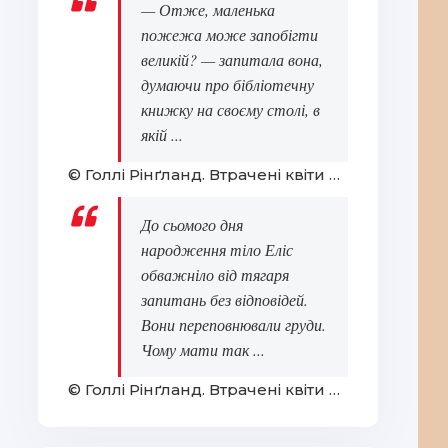
— Отже, маленька
пожежа може запобігти
великій? — запитала вона,
думаючи про бібліотечну
книжку на своєму столі, в
якій ...
© Голлі Рінґланд. Втрачені квіти Еліс Гарт
До сьомого дня
народження тіло Еліс
обважніло від тягаря
запитань без відповідей.
Вони переповнювали груди.
Чому мати так ...
© Голлі Рінґланд. Втрачені квіти Еліс Гарт