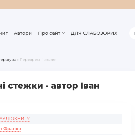
ниг
Автори
Про сайт
ДЛЯ СЛАБОЗОРИХ
ітература
» Перехресні стежки
 стежки - автор Іван
 АУДІОКНИГУ
ан Франко