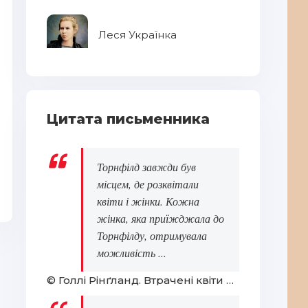
Хв
іду
Леся Українка
Цитата письменника
Торнфілд завжди був
Павло Тичина
Пi
місцем, де розквітали
квіти і жінки. Кожна
жінка, яка приїжджала до
Торнфілду, отримувала
можливість ...
© Голлі Рінґланд. Втрачені квіти Еліс Гарт