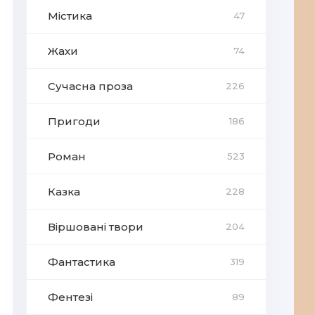
Містика
47
Жахи
74
Сучасна проза
226
Пригоди
186
Роман
523
Казка
228
Віршовані твори
204
Фантастика
319
Фентезі
89