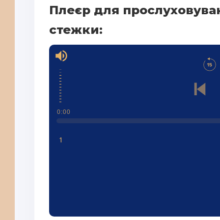
Плеєр для прослуховува
стежки:
0:00
1