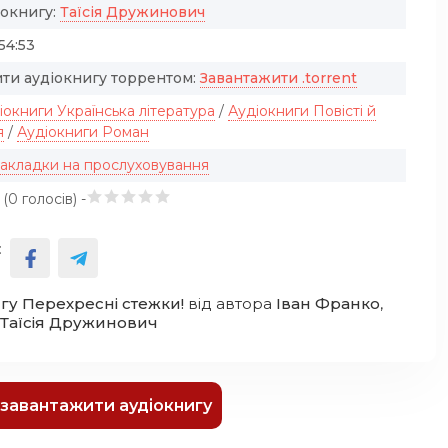
іокнигу:
Таїсія Дружинович
:54:53
ти аудіокнигу торрентом:
Завантажити .torrent
іокниги Українська література
/
Аудіокниги Повісті й
я
/
Аудіокниги Роман
закладки на прослуховування
 (
0
голосів) -
:
гу Перехресні стежки!
від автора
Іван Франко
,
Таїсія Дружинович
к завантажити аудіокнигу