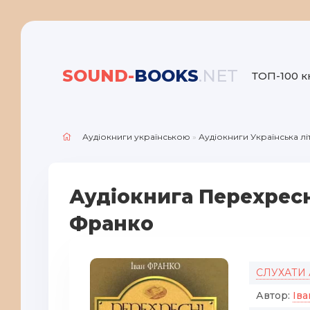
SOUND-
BOOKS
.NET
ТОП-100 к
Аудіокниги українською
»
Аудіокниги Українська л
Аудіокнига Перехресні
Франко
СЛУХАТИ
Автор:
Ів