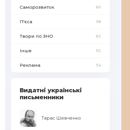
Саморозвиток
60
П'єса
58
Твори по ЗНО
62
Інше
112
Реклама
54
Видатні українські
письменники
Тарас Шевченко