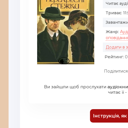
Читає ауд
Триває:
11
Завантажи
Жанр:
Ауд
оповіданн
Додати в 
Рейтинг:
0
Поділитися
Ви зайшли щоб прослухати
аудіокни
читає її -
Інструкція, я