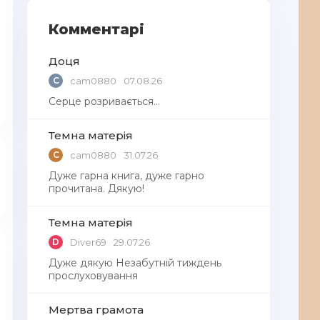
Комментарі
Доця
C
cam0880
07.08.26
Серце розривається…
Темна матерія
C
cam0880
31.07.26
Дуже гарна книга, дуже гарно
прочитана. Дякую!
Темна матерія
D
Diver69
29.07.26
Дуже дякую Незабутній тиждень
прослуховування
Мертва грамота