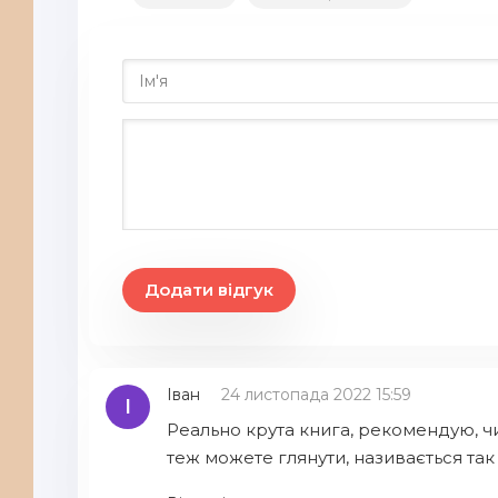
21
22
23
24
25
26
27
28
Додати відгук
29
30
Іван
24 листопада 2022 15:59
31
І
Реально крута книга, рекомендую, чита
32
теж можете глянути, називається так
33