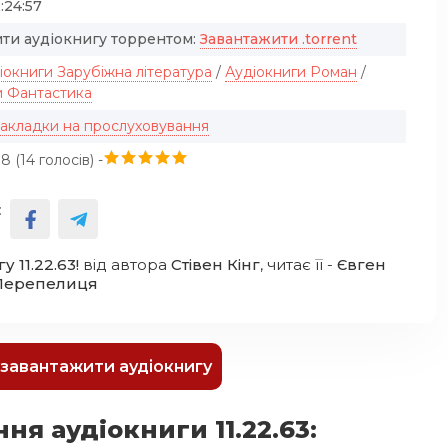
:24:57
ти аудіокнигу торрентом:
Завантажити .torrent
іокниги Зарубіжна література
/
Аудіокниги Роман
/
и Фантастика
закладки на прослуховування
8 (
14
голосів) -
:
у 11.22.63!
від автора
Стівен Кінг
, читає її -
Євген
Перепелиця
к завантажити аудіокнигу
я аудіокниги 11.22.63: