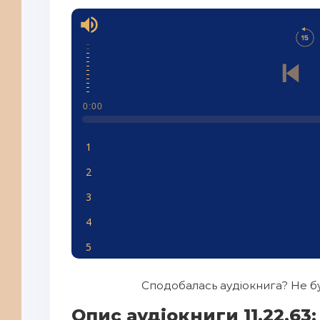
0:00
1
2
3
4
5
6
Сподобалась аудіокнига? Не бу
7
Опис аудіокниги 11.22.63: