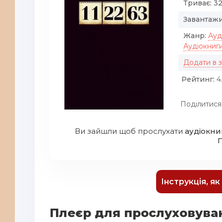
Триває:
32
Завантажи
Жанр:
Ауд
Аудіокниг
Додати в 
Рейтинг:
4.
Поділитися
Ви зайшли щоб прослухати
аудіокниг
Інструкція, я
Плеєр для прослуховуванн