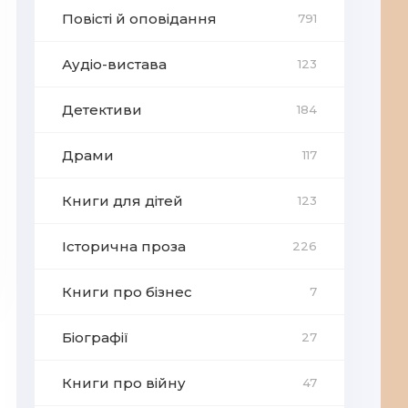
Повісті й оповідання
791
Аудіо-вистава
123
Детективи
184
Драми
117
Книги для дітей
123
Історична проза
226
Книги про бізнес
7
Біографії
27
Книги про війну
47