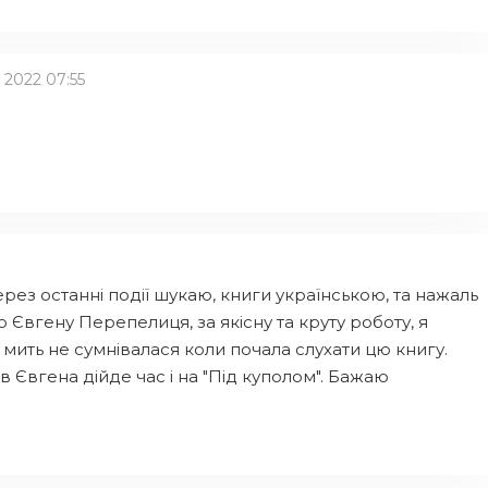
 2022 07:55
рез останні події шукаю, книги українською, та нажаль
 Євгену Перепелиця, за якісну та круту роботу, я
 мить не сумнівалася коли почала слухати цю книгу.
в Євгена дійде час і на "Під куполом". Бажаю