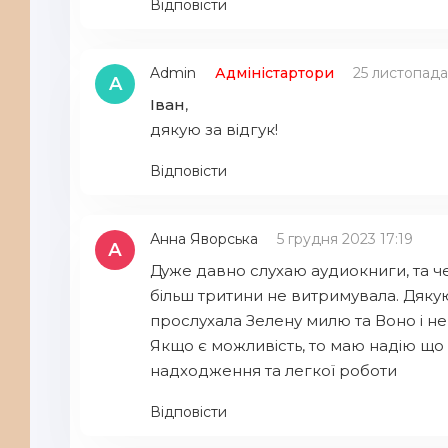
Відповісти
34
35
Admin
Адміністартори
25 листопада
A
Іван
,
дякую за відгук!
Відповісти
Анна Яворська
5 грудня 2023 17:19
А
Дуже давно слухаю аудиокниги, та че
більш тритини не витримувала. Дякую
прослухала Зелену милю та Воно і не
Якщо є можливість, то маю надію що 
надходження та легкої роботи
Відповісти