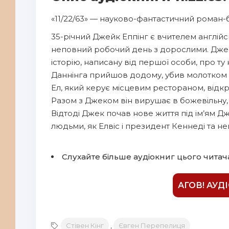
8
«11/22/63» — науково-фантастичний роман-б
9
35-річний Джейк Еппінг є вчителем англійс
10
неповний робочий день з дорослими. Джек 
11
історію, написану від першої особи, про ту н
12
Даннінга прийшов додому, убив молотком 
Ел, який керує місцевим рестораном, відкр
13
Разом з Джеком він вирушає в божевільну, 
14
Відтоді Джек почав нове життя під ім’ям Д
людьми, як Елвіс і президент Кеннеді та н
15
16
Слухайте більше аудіокниг цього читач
17
18
АГОВ! АУД
19
20
Стівен Кінг
,
Євген Перепелиця