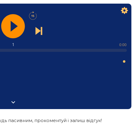
1
0:00
дь пасивним, прокоментуй і залиш відгук!