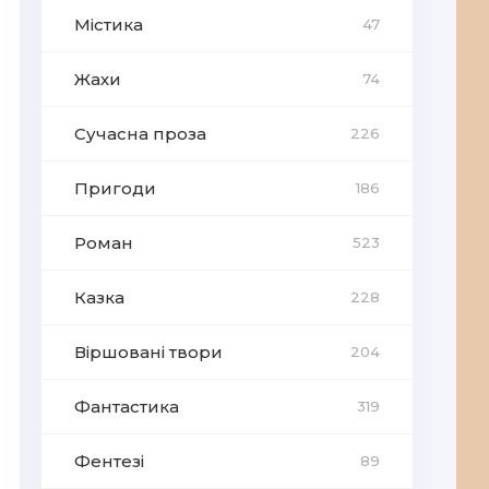
Містика
47
Жахи
74
Сучасна проза
226
Пригоди
186
Роман
523
Казка
228
Віршовані твори
204
Фантастика
319
Фентезі
89