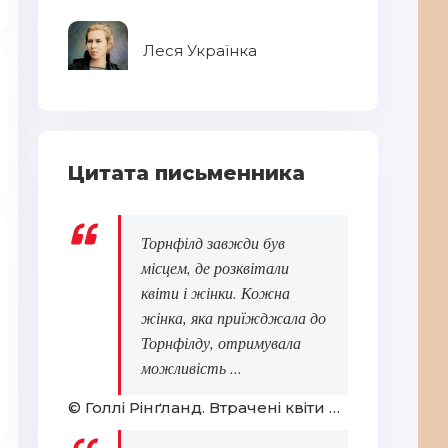
Леся Українка
Цитата письменника
Торнфілд завжди був
місцем, де розквітали
квіти і жінки. Кожна
жінка, яка приїжджала до
Торнфілду, отримувала
можливість ...
© Голлі Рінґланд. Втрачені квіти Еліс Гарт