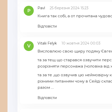
Pavl
25 березня 2024 15:23
P
Книга так собі, а от прочитана чудово
Відповісти
Vitalii Felyk
10 жовтня 2024 00:03
V
Висловлюю свою щиру подяку Євгену П.
та за тещ що старався озвучити пер
розрізняти персонажа (чоловіка від 
та за те ,що озвучив цю неймовірну к
різними питанням чому в Сейді скла
разом …
Відповісти