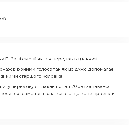
 👍
 За ці емоції які він передав в цій книзі.
сонажів різними голоса так як це дуже допомагає
жінки чи старшого чоловіка )
нигу через яку я плакав понад 20 хв і задавався
слося все саме так після всього що вони пройшли