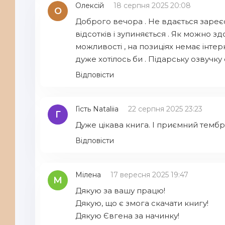
Олексій
18 серпня 2025 20:08
О
Доброго вечора . Не вдається зареєст
відсотків і зупиняється . Як можно 
можливості , на позиціях немає інтерн
дуже хотілось би . Підарську озвучку с
Відповісти
Гість Nataliia
22 серпня 2025 23:23
Г
Дуже цікава книга. І приємний тембр
Відповісти
Мілена
17 вересня 2025 19:47
М
Дякую за вашу працю!
Дякую, що є змога скачати книгу!
Дякую Євгена за начинку!