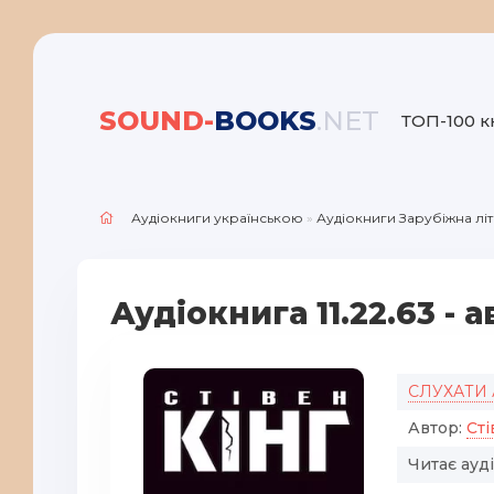
SOUND-
BOOKS
.NET
ТОП-100 к
Аудіокниги українською
»
Аудіокниги Зарубіжна лі
Аудіокнига 11.22.63 - 
СЛУХАТИ
Автор:
Сті
Читає ауд