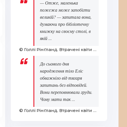
— Отже, маленька
пожежа може запобігти
великій? — запитала вона,
думаючи про бібліотечну
книжку на своєму столі, в
якій ...
© Голлі Рінґланд. Втрачені квіти Еліс Гарт
До сьомого дня
народження тіло Еліс
обважніло від тягаря
запитань без відповідей.
Вони переповнювали груди.
Чому мати так ...
© Голлі Рінґланд. Втрачені квіти Еліс Гарт