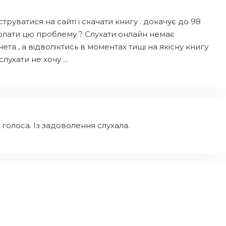
руватися на сайті і скачати книгу . докачує до 98
здолати цю проблему ? Слухати онлайн немає
ета , а відволіктись в моментах тищі на якісну книгу
лухати не хочу ...
 голоса. Із задоволення слухала.