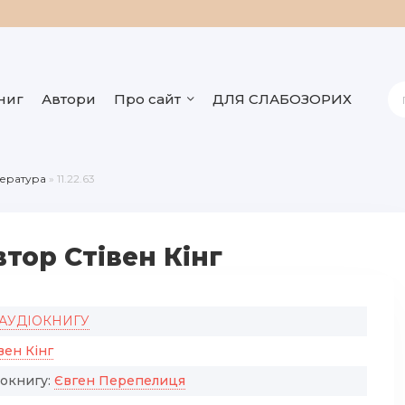
ниг
Автори
Про сайт
ДЛЯ СЛАБОЗОРИХ
тература
» 11.22.63
автор Стівен Кінг
 АУДІОКНИГУ
вен Кінг
іокнигу:
Євген Перепелиця