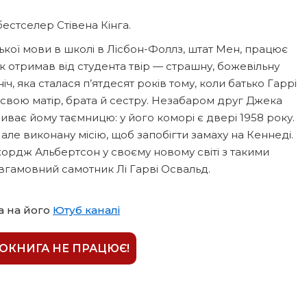
естселер Стівена Кінга.
ької мови в школі в Лісбон-Фоллз, штат Мен, працює
отримав від студента твір — страшну, божевільну
іч, яка сталася п’ятдесят років тому, коли батько Гаррі
свою матір, брата й сестру. Незабаром друг Джека
иває йому таємницю: у його коморі є двері 1958 року.
але виконану місію, щоб запобігти замаху на Кеннеді.
жордж Альбертсон у своєму новому світі з такими
евгамовний самотник Лі Гарві Освальд.
а на його
Ютуб каналі
ІОКНИГА НЕ ПРАЦЮЄ!