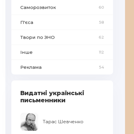
Саморозвиток
60
П'єса
58
Твори по ЗНО
62
Інше
112
Реклама
54
Видатні українські
письменники
Тарас Шевченко