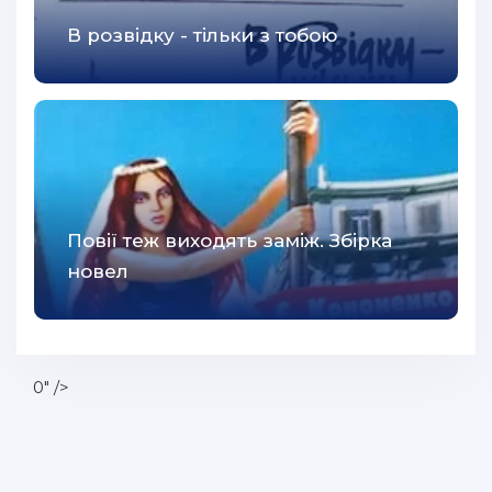
В розвідку - тільки з тобою
Повії теж виходять заміж. Збірка
новел
0" />