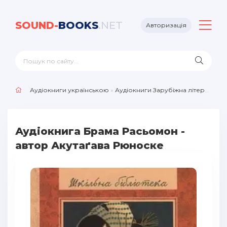
SOUND-
BOOKS
.NET
Авторизація
Аудіокниги українською
»
Аудіокниги Зарубіжна література
»
Аудіокнига Брама Расьомон -
автор Акутаґава Рюноске