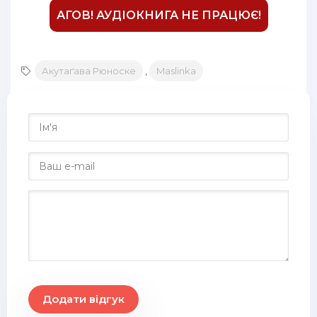
АГОВ! АУДІОКНИГА НЕ ПРАЦЮЄ!
Акутаґава Рюноске
,
Maslinka
Додати відгук