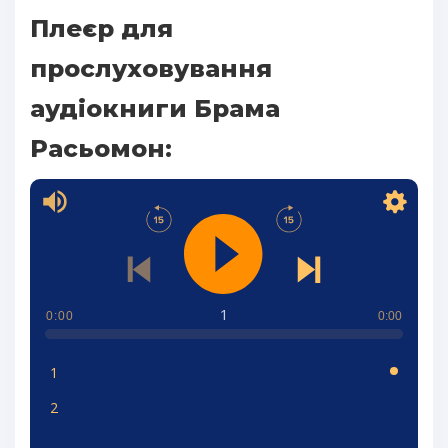
Плеєр для
прослуховування
аудіокниги Брама
Расьомон:
1
0:00
0:00
1
2