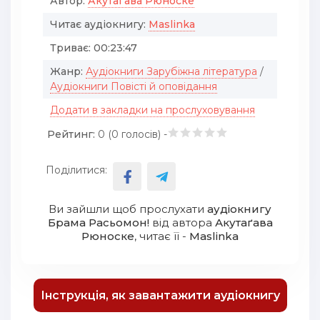
Автор:
Акутаґава Рюноске
Читає аудіокнигу:
Maslinka
Триває:
00:23:47
Жанр:
Аудіокниги Зарубіжна література
/
Аудіокниги Повісті й оповідання
Додати в закладки на прослуховування
Рейтинг:
0 (
0
голосів) -
Поділитися:
Ви зайшли щоб прослухати
аудіокнигу
Брама Расьомон!
від автора
Акутаґава
Рюноске
, читає її -
Maslinka
Інструкція, як завантажити аудіокнигу