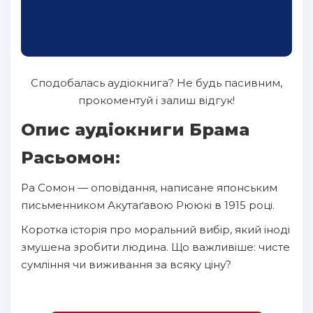
Сподобалась аудіокнига? Не будь пасивним,
прокоментуй і залиш відгук!
Опис аудіокниги Брама
Расьомон:
Ра Сомон — оповідання, написане японським
письменником Акутаґавою Рююкі в 1915 році.
Коротка історія про моральний вибір, який іноді
змушена зробити людина. Що важливіше: чисте
сумління чи виживання за всяку ціну?