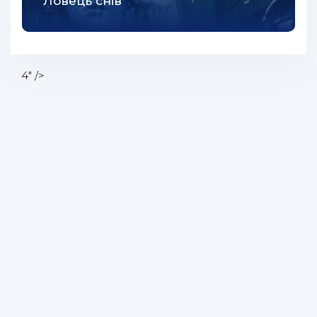
Ловець снів
4" />