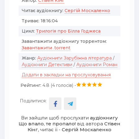
Автор:
Стівен Кінг
Читає аудіокнигу:
Сергій Москаленко
Триває:
18:16:04
Цикл:
Трилогія про Білла Годжеса
Завантажити аудіокнигу торрентом:
Завантажити .torrent
Жанр:
Аудіокниги Зарубіжна література
/
Аудіокниги Детективи
/
Аудіокниги Роман
Додати в закладки на прослуховування
Рейтинг:
4.8 (
4
голосів) -
Поділитися:
Ви зайшли щоб прослухати
аудіокнигу
Що впало, те пропало!
від автора
Стівен
Кінг
, читає її -
Сергій Москаленко