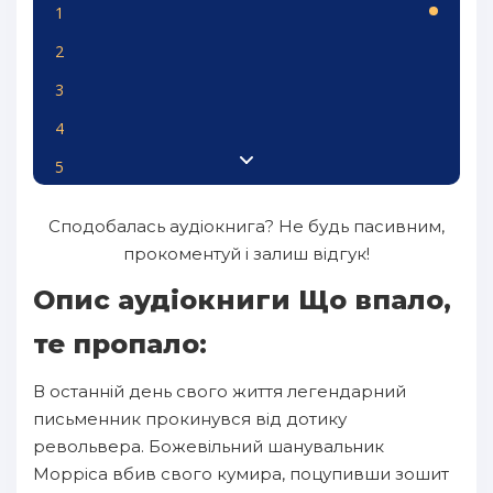
1
2
3
4
5
6
Сподобалась аудіокнига? Не будь пасивним,
7
прокоментуй і залиш відгук!
8
Опис аудіокниги Що впало,
9
те пропало:
10
В останній день свого життя легендарний
11
письменник прокинувся від дотику
12
револьвера. Божевільний шанувальник
Морріса вбив свого кумира, поцупивши зошит