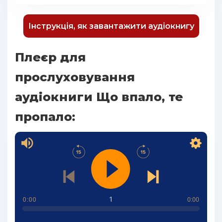
Інструкція, як завантажити аудіокнигу
Плеєр для
прослуховування
аудіокниги Що впало, те
пропало:
1
0:00
0:00