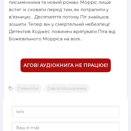
письменника та новий роман. Морріс лише
встиг їх сховати перед тим, як потрапити у
в’язницю... Десятиліття потому Піт знайшов
зошити. Тепер він у смертельній небезпеці!
Детектив Ходжес повинен врятувати Піта від
Божевільного Морріса на волі...
АГОВ! АУДІОКНИГА НЕ ПРАЦЮЄ!
Стівен Кінг
,
Сергій Москаленко