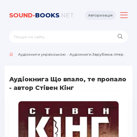
SOUND-
BOOKS
.NET
Авторизація
Аудіокниги українською
»
Аудіокниги Зарубіжна література
»
Аудіокнига Що впало, те пропало
- автор Стівен Кінг