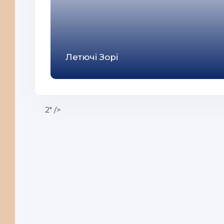
Летючі Зорі
2" />