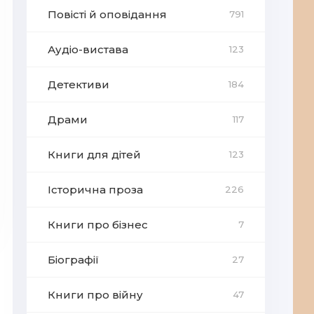
Повісті й оповідання
791
Аудіо-вистава
123
Детективи
184
Драми
117
Книги для дітей
123
Історична проза
226
Книги про бізнес
7
Біографії
27
Книги про війну
47