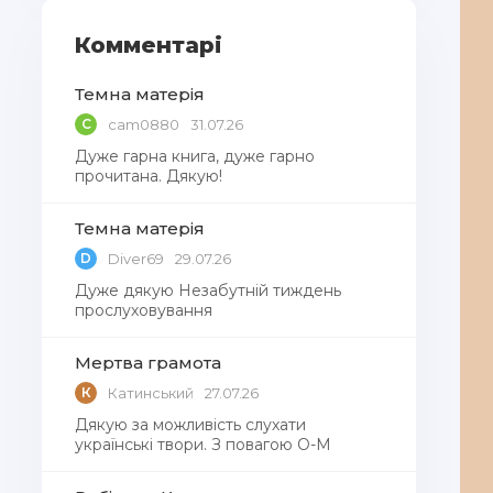
Комментарі
Темна матерія
C
cam0880
31.07.26
Дуже гарна книга, дуже гарно
прочитана. Дякую!
Темна матерія
D
Diver69
29.07.26
Дуже дякую Незабутній тиждень
прослуховування
Мертва грамота
К
Катинський
27.07.26
Дякую за можливість слухати
українські твори. З повагою О-М