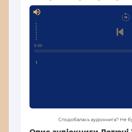
0:00
1
Сподобалась аудіокнига? Не бу
Опис аудіокниги Летючі 