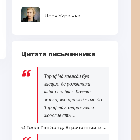
Леся Українка
Патер Браун - Частина 2
Хр
Цитата письменника
Торнфілд завжди був
місцем, де розквітали
квіти і жінки. Кожна
жінка, яка приїжджала до
Торнфілду, отримувала
можливість ...
© Голлі Рінґланд. Втрачені квіти Еліс Гарт