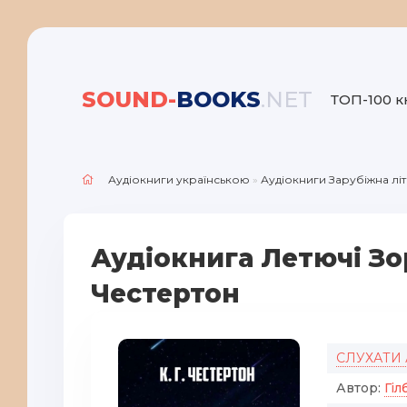
SOUND-
BOOKS
.NET
ТОП-100 к
Аудіокниги українською
»
Аудіокниги Зарубіжна лі
Аудіокнига Летючі Зор
Честертон
СЛУХАТИ
Автор:
Гіл