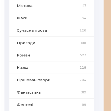
Містика
47
Жахи
74
Сучасна проза
226
Пригоди
186
Роман
523
Казка
228
Віршовані твори
204
Фантастика
319
Фентезі
89