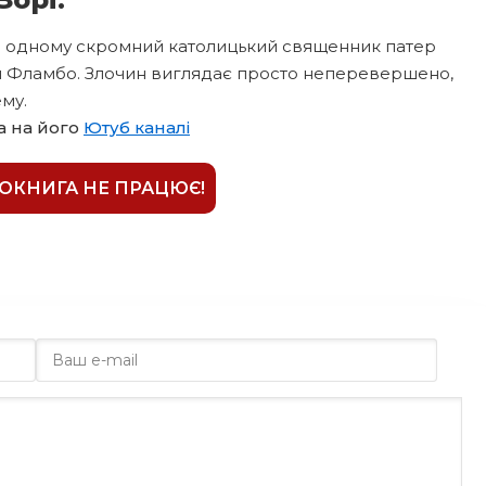
ин одному скромний католицький священник патер
й Фламбо. Злочин виглядає просто неперевершено,
му.
а на його
Ютуб каналі
ІОКНИГА НЕ ПРАЦЮЄ!