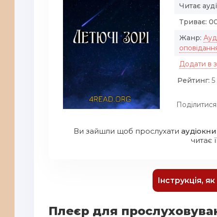
Читає ауд
Триває:
00
Жанр:
Ауд
оповіданн
Додати в 
Рейтинг:
5 
Поділитися
Ви зайшли щоб прослухати
аудіокни
читає ї
Інструкція, я
Плеєр для прослуховуван