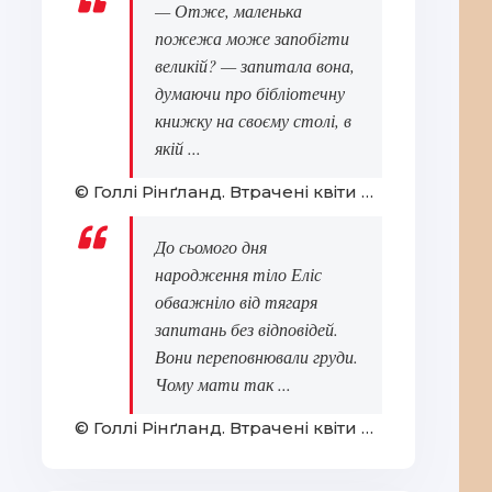
— Отже, маленька
пожежа може запобігти
великій? — запитала вона,
думаючи про бібліотечну
книжку на своєму столі, в
якій ...
© Голлі Рінґланд. Втрачені квіти Еліс Гарт
До сьомого дня
народження тіло Еліс
обважніло від тягаря
запитань без відповідей.
Вони переповнювали груди.
Чому мати так ...
© Голлі Рінґланд. Втрачені квіти Еліс Гарт