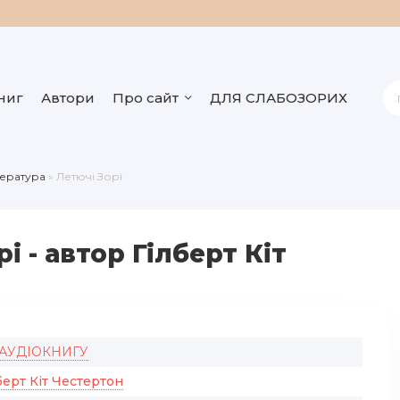
ниг
Автори
Про сайт
ДЛЯ СЛАБОЗОРИХ
тература
» Летючі Зорі
і - автор Гілберт Кіт
 АУДІОКНИГУ
берт Кіт Честертон