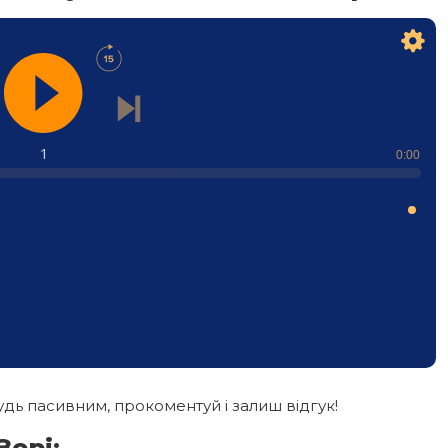
1
0:00
дь пасивним, прокоментуй і залиш відгук!
Зорі: