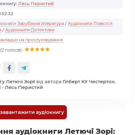
іокнигу:
Лесь Перистий
:52:32
іокниги Зарубіжна література
/
Аудіокниги Повісті й
я
/
Аудіокниги Детективи
закладки на прослуховування
(
2
голосів) -
:
гу Летючі Зорі!
від автора
Гілберт Кіт Честертон
,
ї -
Лесь Перистий
к завантажити аудіокнигу
ня аудіокниги Летючі Зорі: