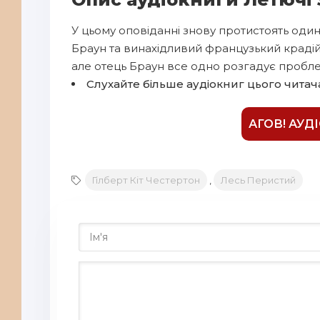
У цьому оповіданні знову протистоять од
Браун та винахідливий французький краді
але отець Браун все одно розгадує пробле
Слухайте більше аудіокниг цього читач
АГОВ! АУД
Гілберт Кіт Честертон
,
Лесь Перистий