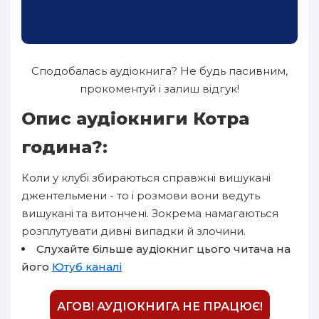
Сподобалась аудіокнига? Не будь пасивним,
прокоментуй і залиш відгук!
Опис аудіокниги Котра
година?:
Коли у клубі збираються справжні вишукані
джентельмени - то і розмови вони ведуть
вишукані та витончені. Зокрема намагаються
розплутувати дивні випадки й злочини.
Слухайте більше аудіокниг цього читача на
його
Ютуб каналі
АГОВ! АУДІОКНИГА НЕ ПРАЦЮЄ!