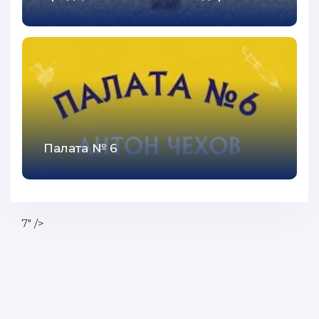
Палата № 6
7" />