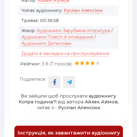
Автор:
Айзек Азімов
Читає аудіокнигу:
Руслан Алексіюк
Триває:
00:36:58
Жанр:
Аудіокниги Зарубіжна література
/
Аудіокниги Повісті й оповідання
/
Аудіокниги Детективи
Додати в закладки на прослуховування
Рейтинг:
3.9 (
7
голосів) -
Поділитися:
Ви зайшли щоб прослухати
аудіокнигу
Котра година?!
від автора
Айзек Азімов
,
читає її -
Руслан Алексіюк
Інструкція, як завантажити аудіокнигу