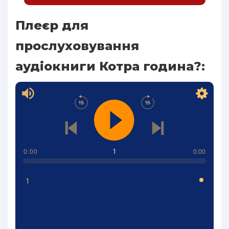
Плеєр для
прослуховування
аудіокниги Котра година?:
1
0:00
0:00
1