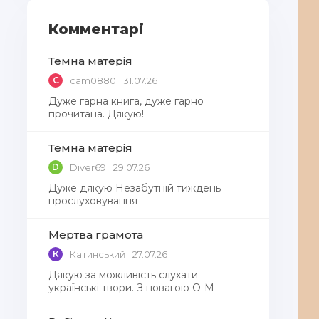
Комментарі
Темна матерія
C
cam0880
31.07.26
Дуже гарна книга, дуже гарно
прочитана. Дякую!
Темна матерія
D
Diver69
29.07.26
Дуже дякую Незабутній тиждень
прослуховування
Мертва грамота
К
Катинський
27.07.26
Дякую за можливість слухати
українські твори. З повагою О-М