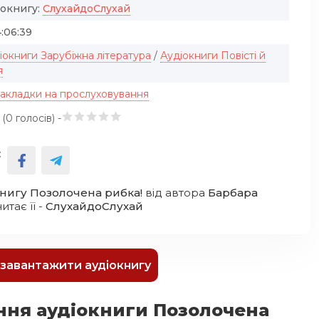
іокнигу:
СлухайдоСлухай
:06:39
іокниги Зарубіжна література
/
Аудіокниги Повісті й
я
закладки на прослуховування
 (
0
голосів) -
:
книгу Позолочена рибка!
від автора
Барбара
читає її -
СлухайдоСлухай
к завантажити аудіокнигу
ння аудіокниги Позолочена