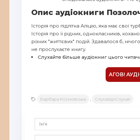
Опис аудіокниги Позоло
Історія про підлітка Аліцію, яка має свої т
Історія про її рідних, однокласників, кохан
різних "життєвих" подій. Здавалося б, нічог
не прослухаєте книгу.
Слухайте більше аудіокниг цього читач
АГОВ! АУД
Барбара Космовська
,
СлухайдоСлухай