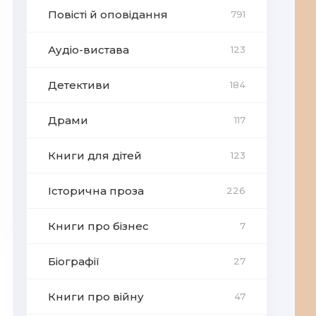
Повісті й оповідання
791
Аудіо-вистава
123
Детективи
184
Драми
117
Книги для дітей
123
Історична проза
226
Книги про бізнес
7
Біографії
27
Книги про війну
47