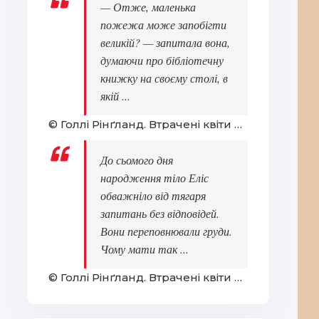
— Отже, маленька
пожежа може запобігти
великій? — запитала вона,
думаючи про бібліотечну
книжку на своєму столі, в
якій ...
© Голлі Рінґланд. Втрачені квіти Еліс Гарт
До сьомого дня
народження тіло Еліс
обважніло від тягаря
запитань без відповідей.
Вони переповнювали груди.
Чому мати так ...
© Голлі Рінґланд. Втрачені квіти Еліс Гарт