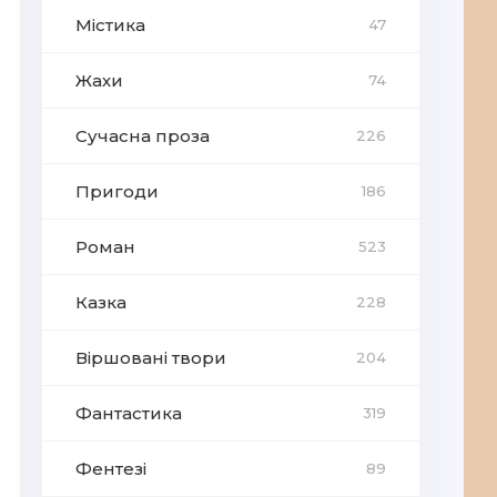
Містика
47
Жахи
74
Сучасна проза
226
Пригоди
186
Роман
523
Казка
228
Віршовані твори
204
Фантастика
319
Фентезі
89