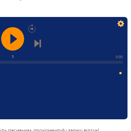
1
0:00
дь пасивним, прокоментуй і залиш відгук!