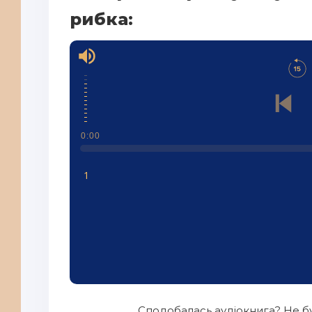
рибка:
0:00
1
Сподобалась аудіокнига? Не бу