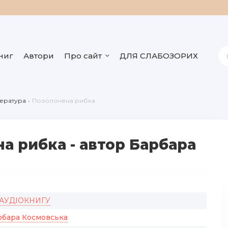
ниг
Автори
Про сайт
ДЛЯ СЛАБОЗОРИХ
тература
» Позолочена рибка
а рибка - автор Барбара
 АУДІОКНИГУ
рбара Космовська