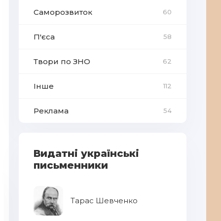
Саморозвиток
60
П'єса
58
Твори по ЗНО
62
Інше
112
Реклама
54
Видатні українські
письменники
Тарас Шевченко