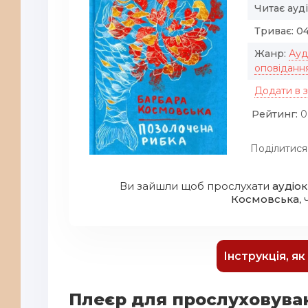
Читає ауд
Триває:
04
Жанр:
Ауд
оповіданн
Додати в 
Рейтинг:
0
Поділитися
Ви зайшли щоб прослухати
аудіо
Космовська
, 
Інструкція, я
Плеєр для прослуховува