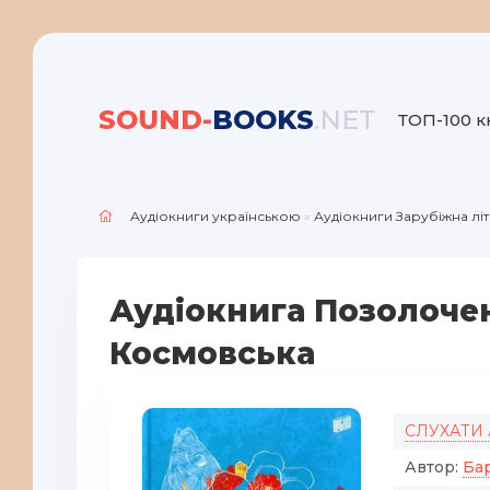
SOUND-
BOOKS
.NET
ТОП-100 к
Аудіокниги українською
»
Аудіокниги Зарубіжна лі
Аудіокнига Позолочен
Космовська
СЛУХАТИ
Автор:
Ба