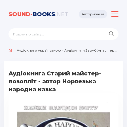
SOUND-
BOOKS
.NET
Авторизація
Аудіокниги українською
»
Аудіокниги Зарубіжна література
»
Аудіокнига Старий майстер-
лозопліт - автор Норвезька
народна казка