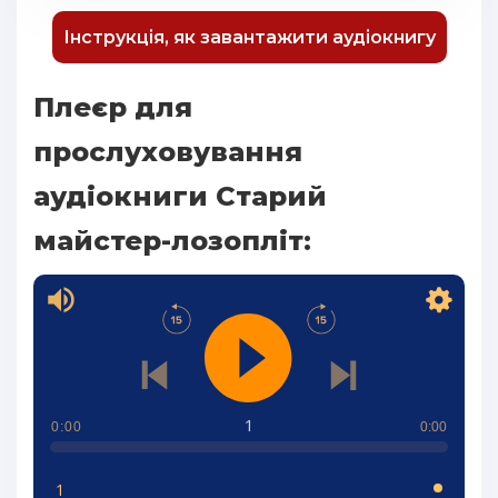
Інструкція, як завантажити аудіокнигу
Плеєр для
прослуховування
аудіокниги Старий
майстер-лозопліт:
1
0:00
0:00
1