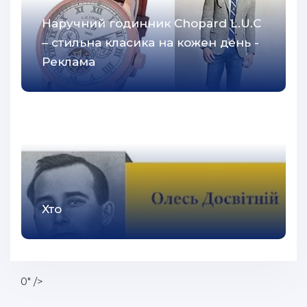
Наручний годинник Chopard L.U.C
– стильна класика на кожен день -
Реклама
Хто
0" />