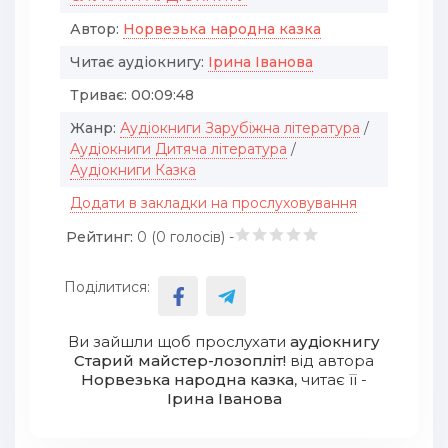
Автор:
Норвезька народна казка
Читає аудіокнигу:
Ірина Іванова
Триває:
00:09:48
Жанр:
Аудіокниги Зарубіжна література
/
Аудіокниги Дитяча література
/
Аудіокниги Казка
Додати в закладки на прослуховування
Рейтинг:
0 (
0
голосів) -
Поділитися:
Ви зайшли щоб прослухати
аудіокнигу
Старий майстер-лозопліт!
від автора
Норвезька народна казка
, читає її -
Ірина Іванова