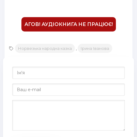
АГОВ! АУДІОКНИГА НЕ ПРАЦЮЄ!
Норвезька народна казка
,
Ірина Іванова