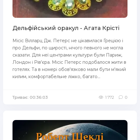
Дельфійський оракул - Агата Крісті
Місіс Вілларц Дж. Петерс не цікавилася Грецією і
про Дельфи, по щирості, нічого певного не могла
сказати. Для неї центрами культури були Париж,
Лондон і Рів'єра. Місіс Петерс подобалося жити в
готелях. Та в номері обов'язково мали бути м'який
килим, комфортабельне ліжко, багато...
Триває: 00:36:03
1 772
0