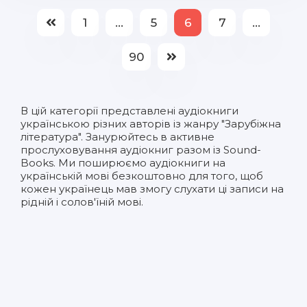
1
...
5
6
7
...
90
В цій категорії представлені
аудіокниги
українською
різних авторів із жанру "Зарубіжна
література". Занурюйтесь в активне
прослуховування аудіокниг разом із Sound-
Books. Ми поширюємо аудіокниги на
українській мові безкоштовно для того, щоб
кожен українець мав змогу слухати ці записи на
рідній і солов'їній мові.