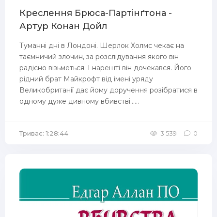
Креслення Брюса-Партінґтона -
Артур Конан Дойл
Туманні дні в Лондоні. Шерлок Холмс чекає на
таємничий злочин, за розслідування якого він
радісно візьметься. І нарешті він дочекався. Його
рідний брат Майкрофт від імені уряду
Великобританії дає йому доручення розібратися в
одному дуже дивному вбивстві......
Триває: 1:28:44
3 539
0