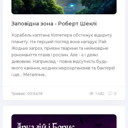
Заповідна зона - Роберт Шеклі
Корабель капітана Кілпепера обстежує відкриту
планету. На перший погляд вона нагадує Рай.
Жодних загроз, приязні тварини та неймовірне
різноманіття птахів і рослин. Але - є і деякі
дивовижі. Наприклад - повна відсутність будь-
якого каміння, жодних мікроорганізмів та бактерій
і ще... Металічна...
Триває: 00:54:19
1 482
0