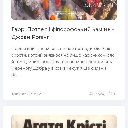
Гаррі Поттер і філософський камінь -
Джоан Ролінґ
Перша книга великої саги про пригоди хлопчика-
сироти, котрий виявився не лише чарівником, але
й тим єдиним, обраним, хто повинен боротися за
Перемогу Добра у віковічній сутичці з силами
Зла....
Триває: 11:58:22
7 564
0