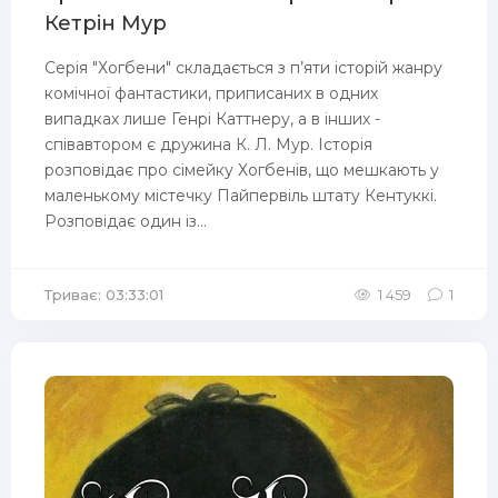
Кетрін Мур
Серія "Хогбени" складається з п’яти історій жанру
комічної фантастики, приписаних в одних
випадках лише Генрі Каттнеру, а в інших -
співавтором є дружина К. Л. Мур. Історія
розповідає про сімейку Хогбенів, що мешкають у
маленькому містечку Пайпервіль штату Кентуккі.
Розповідає один із...
Триває: 03:33:01
1 459
1