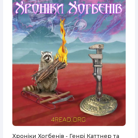
Хроніки Хогбенів - Генрі Каттнер та