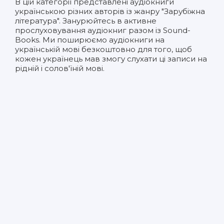
В цій категорії представлені
аудіокниги
українською
різних авторів із жанру "Зарубіжна
література". Занурюйтесь в активне
прослуховування аудіокниг разом із Sound-
Books. Ми поширюємо аудіокниги на
українській мові безкоштовно для того, щоб
кожен українець мав змогу слухати ці записи на
рідній і солов'їній мові.