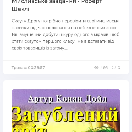
Мисливське завдання - Роберт
Шеклі
Скауту Дрогу потрібно перевірити свої мисливські
навички під час полювання на небезпечних звірів.
Він змушений добути шкуру одного з міраків, щоб
стати скаутом першого класу і не відставати від
своїх товаришів із загону....
Триває: 00:38:57
466
0