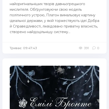
найоригінальніших творів давньогрецького
мислителя. Обґрунтовуючи свою модель
політичного устрою, Платон вимальовує картину
ідеальної держави, у якій торжествують ідеї Добра
й Справедливості, ліквідовано приватну власність,
створено найдоцільнішу систему...
Триває: 09:47:43
391
0