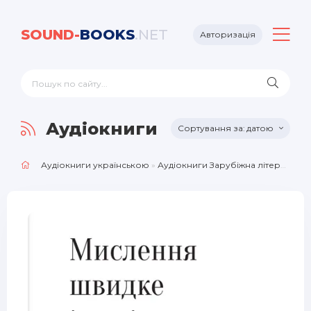
SOUND-
BOOKS
.NET
Авторизація
Аудіокниги Зарубіжна літе
датою
Аудіокниги українською
»
Аудіокниги Зарубіжна література
»