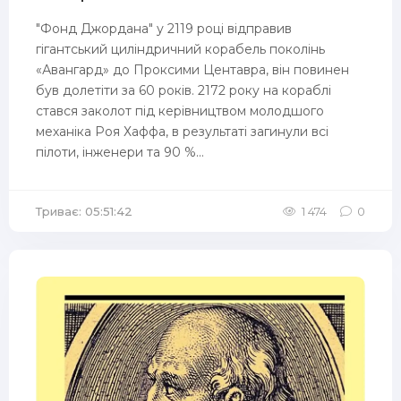
"Фонд Джордана" у 2119 році відправив
гігантський циліндричний корабель поколінь
«Авангард» до Проксими Центавра, він повинен
був долетіти за 60 років. 2172 року на кораблі
стався заколот під керівництвом молодшого
механіка Роя Хаффа, в результаті загинули всі
пілоти, інженери та 90 %...
Триває: 05:51:42
1 474
0