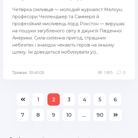
Четвірка сміливців — молодий журналіст Мелоун,
професори Челленджер та Саммерлі й
професійний мис­ливець лорд Рокстон — вирушає
на пошуки загубленого світу в джунглі Південної
Америки. Сила-силенна пригод, страшних
небезпек і знахідок чекають героїв на їхньому
шляху. Їм доведеться мобілізувати усі...
Триває: 10:41:05
1 815
0
1
2
3
4
5
6
7
8
9
10
...
90