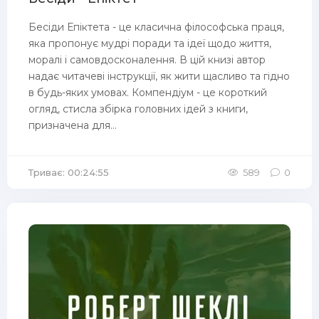
Бесіди Епіктета - це класична філософська праця,
яка пропонує мудрі поради та ідеї щодо життя,
моралі і самовдосконалення. В цій книзі автор
надає читачеві інструкції, як жити щасливо та гідно
в будь-яких умовах. Компендіум - це короткий
огляд, стисла збірка головних ідей з книги,
призначена для...
Триває: 00:24:55
589
0