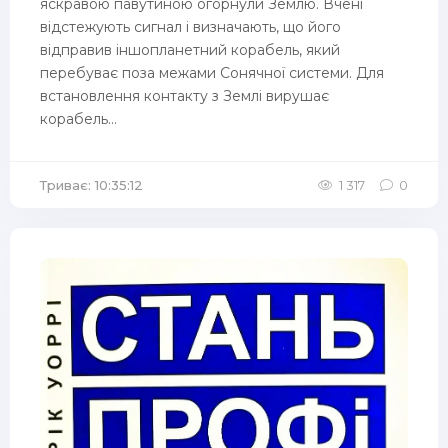
яскравою павутиною огорнули Землю. Вчені
відстежують сигнал і визначають, що його
відправив іншопланетний корабель, який
перебуває поза межами Сонячної системи. Для
встановлення контакту з Землі вирушає
корабель...
Триває: 10:35:12
1 317
0