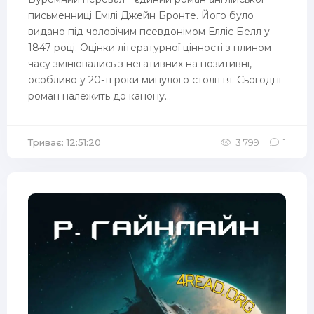
письменниці Емілі Джейн Бронте. Його було
видано під чоловічим псевдонімом Елліс Белл у
1847 році. Оцінки літературної цінності з плином
часу змінювались з негативних на позитивні,
особливо у 20-ті роки минулого століття. Сьогодні
роман належить до канону...
Триває: 12:51:20
3 799
1