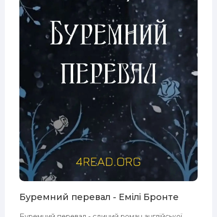
Буремний перевал - Емілі Бронте
Буремний перевал - єдиний роман англійської