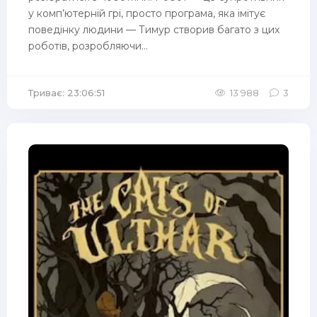
у комп’ютерній грі, просто програма, яка імітує
поведінку людини — Тимур створив багато з цих
роботів, розробляючи...
Триває: 23:06:51
13 988
3