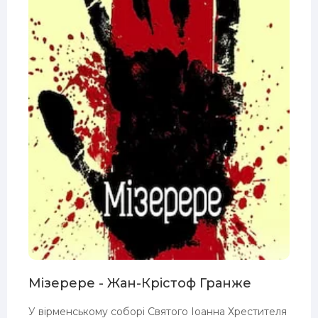
Мізерере - Жан-Крістоф Гранже
У вірменському соборі Святого Іоанна Хрестителя