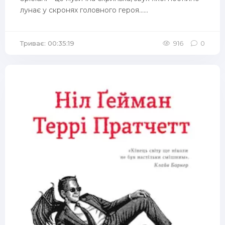
лунає у скронях головного героя......
Триває: 00:35:19
916
0