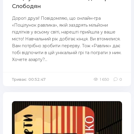
Слободян
Дорогі друзі! Повідомляю, що онлайн-гра
«Поцілунок равлика», якій заздрять мільйони
підлітків у всьому світі, нарешті прийшла у ваше
місто! Навчальний рік добігає кінця. Ви втомилися.
Вам потрібно зробити перерву. Тож «Равлик» дає
тобі відпочити в цій унікальній грі та пограти з ним.
Хочете азарту?...
Триває: 00:52:47
1 650
0