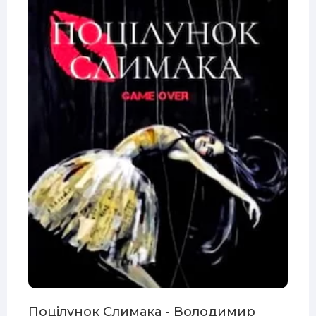
Поцілунок Слимака - Володимир