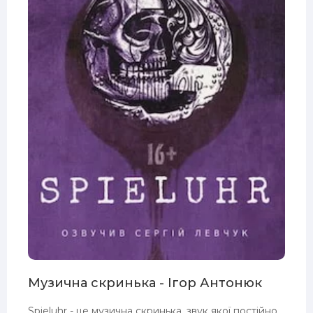
Музична скринька - Ігор Антонюк
Spieluhr - це музична скринька, звук якої постійно