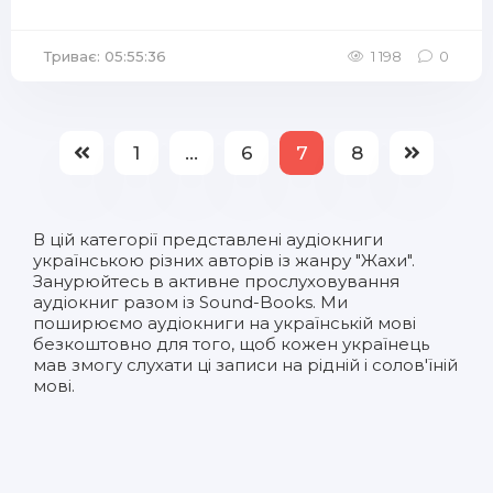
Триває: 05:55:36
1 198
0
1
...
6
7
8
В цій категорії представлені
аудіокниги
українською
різних авторів із жанру "Жахи".
Занурюйтесь в активне прослуховування
аудіокниг разом із Sound-Books. Ми
поширюємо аудіокниги на українській мові
безкоштовно для того, щоб кожен українець
мав змогу слухати ці записи на рідній і солов'їній
мові.