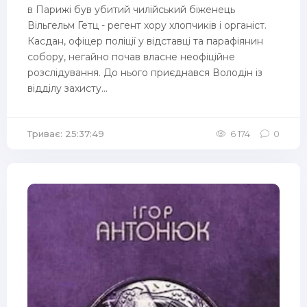
в Парижі був убитий чилійський біженець
Вільгельм Гетц - регент хору хлопчиків і органіст.
Касдан, офіцер поліції у відставці та парафіянин
собору, негайно почав власне неофіційне
розслідування. До нього приєднався Володін із
відділу захисту...
Триває: 25:37:49
6 174
0