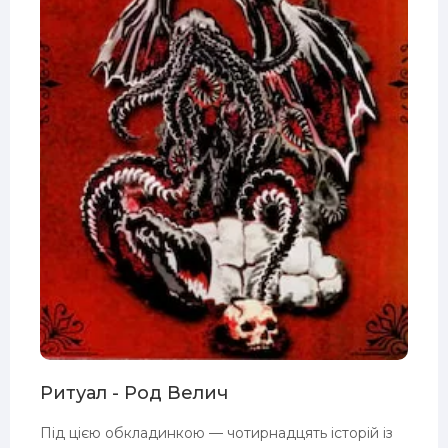
Ритуал - Род Велич
Під цією обкладинкою — чотирнадцять історій із