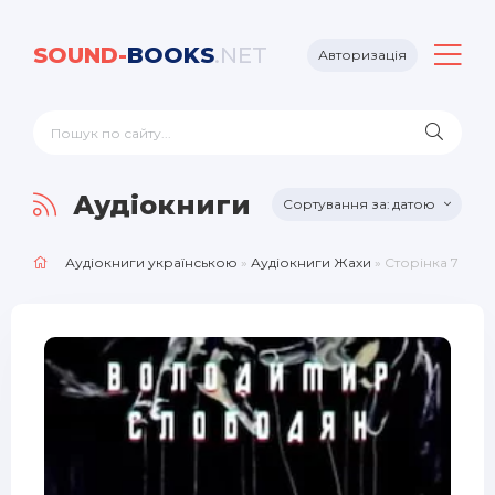
SOUND-
BOOKS
.NET
Авторизація
Аудіокниги Жахи
датою
Аудіокниги українською
»
Аудіокниги Жахи
» Сторінка 7