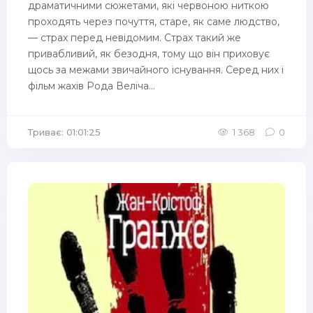
драматичними сюжетами, які червоною ниткою
проходять через почуття, старе, як саме людство,
— страх перед невідомим. Страх такий же
привабливий, як безодня, тому що він приховує
щось за межами звичайного існування. Серед них і
фільм жахів Рода Веліча...
Триває: 01:01:25
1 368
0