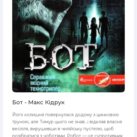
Бот - Макс Кідрук
Його колишня повернулася додому з цинковою
труною, але Тимур цього не знав...і відклав власне
весілля, вирушивши в чилійську пустелю, щоб
розібратися з чоботями. Робот — це супротивник