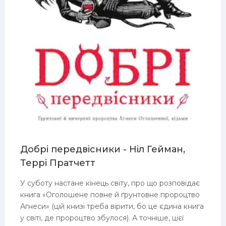
Добрі передвісники - Ніл Гейман,
Террі Пратчетт
У суботу настане кінець світу, про що розповідає
книга «Оголошене повне й ґрунтовне пророцтво
Агнеси» (цій книзі треба вірити, бо це єдина книга
у світі, де пророцтво збулося). А точніше, цієї