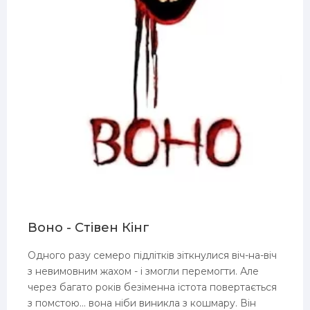
E3
Воно - Стівен Кінг
Одного разу семеро підлітків зіткнулися віч-на-віч
з невимовним жахом - і змогли перемогти. Але
через багато років безіменна істота повертається
з помстою... вона ніби виникла з кошмару. Він