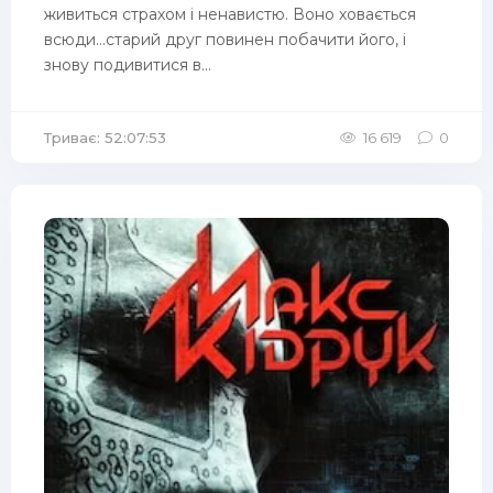
живиться страхом і ненавистю. Воно ховається
всюди...старий друг повинен побачити його, і
знову подивитися в...
Триває: 52:07:53
16 619
0