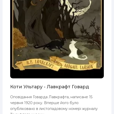
Коти Ультару - Лавкрафт Говард
Оповідання Говарда Лавкрафта, написане 15
червня 1920 року. Вперше його було
опубліковано в листопадовому номері журналу