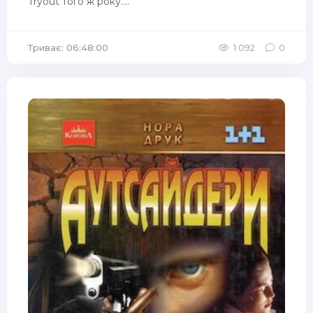
Tryout того ж року....
Триває: 06:48:00
1 092
0