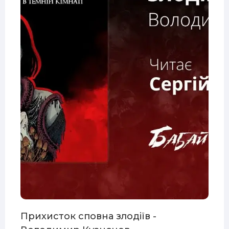
Прихисток сповна злодіїв -