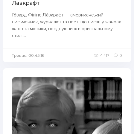
Лавкрафт
Го́вард Фі́ліпс Ла́вкрафт — американський
письменник, журналіст та поет, що писав у жанрах
жахів та містики, поєднуючи їх в оригінальному
стилі....
Триває: 00:45:16
4 417
0