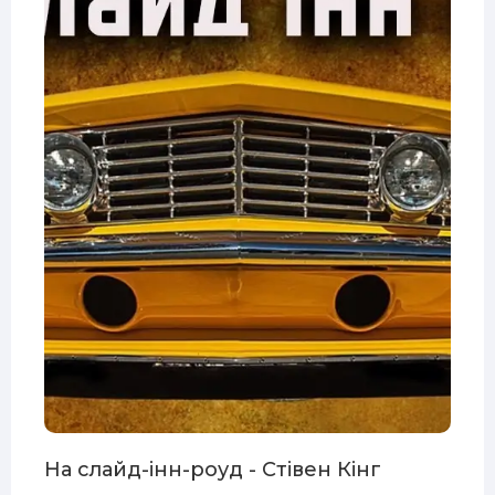
На слайд-інн-роуд - Стівен Кінг