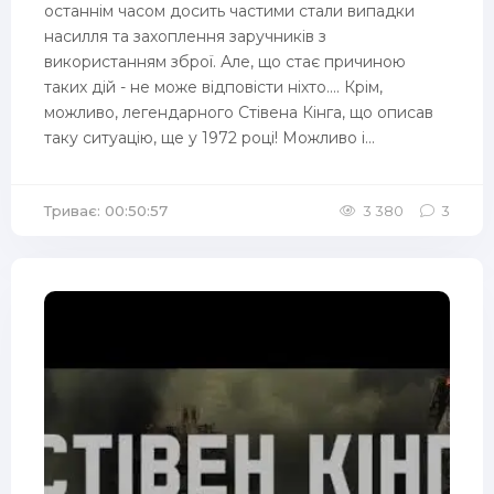
останнім часом досить частими стали випадки
насилля та захоплення заручників з
використанням зброї. Але, що стає причиною
таких дій - не може відповісти ніхто.... Крім,
можливо, легендарного Стівена Кінга, що описав
таку ситуацію, ще у 1972 році! Можливо і...
Триває: 00:50:57
3 380
3