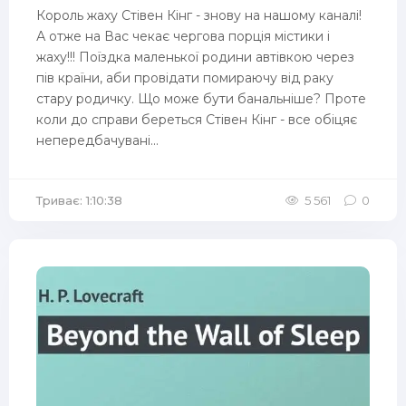
Король жаху Стівен Кінг - знову на нашому каналі!
А отже на Вас чекає чергова порція містики і
жаху!!! Поїздка маленької родини автівкою через
пів країни, аби провідати помираючу від раку
стару родичку. Що може бути банальніше? Проте
коли до справи береться Стівен Кінг - все обіцяє
непередбачувані...
Триває: 1:10:38
5 561
0