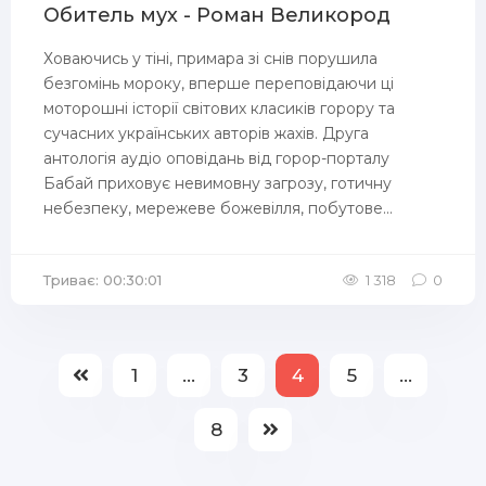
Обитель мух - Роман Великород
Ховаючись у тіні, примара зі снів порушила
безгомінь мороку, вперше переповідаючи ці
моторошні історії світових класиків горору та
сучасних українських авторів жахів. Друга
антологія аудіо оповідань від горор-порталу
Бабай приховує невимовну загрозу, готичну
небезпеку, мережеве божевілля, побутове...
Триває: 00:30:01
1 318
0
1
...
3
4
5
...
8