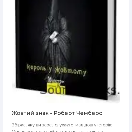
Жовтий знак - Роберт Чемберс
Збірка, яку ви зараз слухаєте, має довгу історію.
Оповідання, що увійшли до неї, на позір не