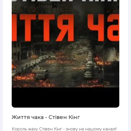
Життя чака - Стівен Кінг
Король жаху Стівен Кінг - знову на нашому каналі!