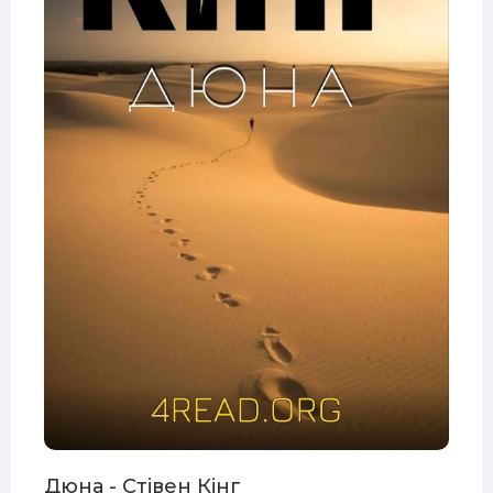
Дюна - Стівен Кінг