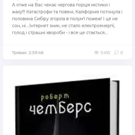
А отже на Вас чекає чергова порція містики і
жаху!!! Катастрофи та повені, Каліфорнія потонула і
половина Сибіру згоріла в полум'ї пожеж! І це не
сон, ні....Інтернет зник, не стало електроенергії,
голод і страшні хвороби - і все це стається...
Триває: 2:59:46
5 410
0