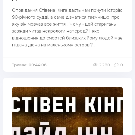
Оповідання Стівена Кінга дасть нам почути історію
90-річного судді, а саме дізнатися таємницю, про
яку він мовчав все життя... Чому - цей старигань
завжди читав некрологи наперед? І яке
відношення до смертей близьких йому людей має
піщана дюна на маленькому острові?...
Триває: 00:44:06
2 280
0