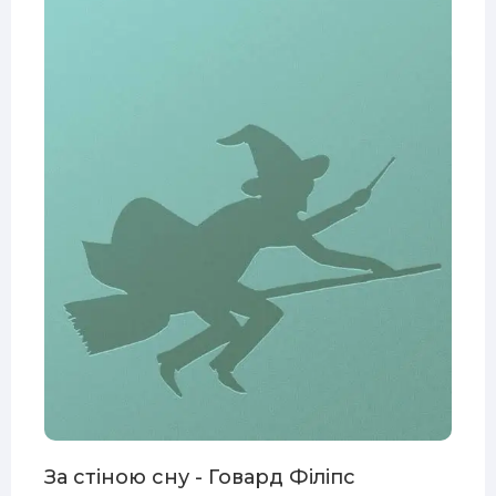
За стіною сну - Говард Філіпс