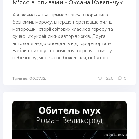
М'ясо зі сливами - Оксана Ковальчук
Ховаючись у тіні, примара зі снів порушила
безгомінь мороку, вперше переповідаючи ці
моторошні історії світових класиків горору та
сучасних українських авторів жахів. Друга
антологія аудіо оповідань від горор-порталу
Бабай приховує невимовну загрозу, готичну
небезпеку, мережеве божевілля, побутове...
Триває: 00:37:12
1 226
0