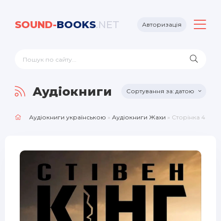
SOUND-
BOOKS
.NET
Авторизація
Аудіокниги Жахи
датою
Аудіокниги українською
»
Аудіокниги Жахи
» Сторінка 4