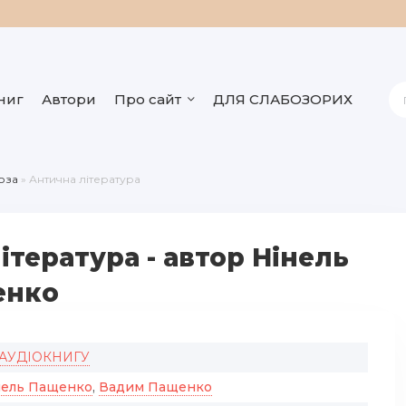
ниг
Автори
Про сайт
ДЛЯ СЛАБОЗОРИХ
оза
» Антична література
ітература - автор Нінель
енко
 АУДІОКНИГУ
нель Пащенко
,
Вадим Пащенко