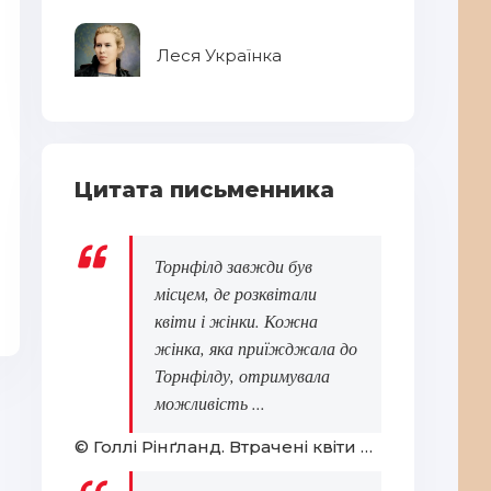
Ми
ми
Леся Українка
Цитата письменника
Торнфілд завжди був
Мартин Боруля
Св
місцем, де розквітали
квіти і жінки. Кожна
жінка, яка приїжджала до
Торнфілду, отримувала
можливість ...
© Голлі Рінґланд. Втрачені квіти Еліс Гарт