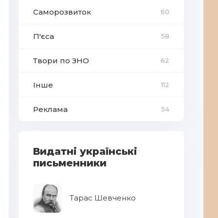
Саморозвиток
60
П'єса
58
Твори по ЗНО
62
Інше
112
Реклама
54
Видатні українські
письменники
Тарас Шевченко