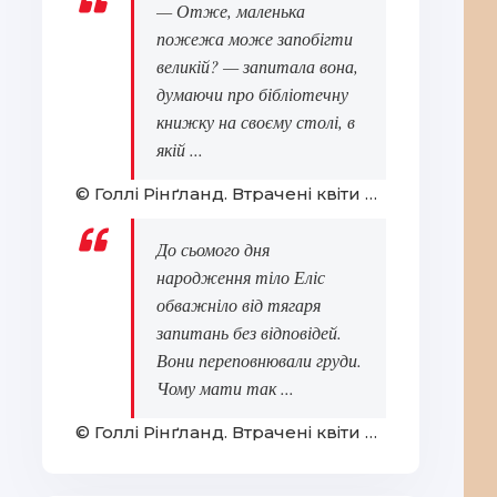
— Отже, маленька
пожежа може запобігти
великій? — запитала вона,
думаючи про бібліотечну
книжку на своєму столі, в
якій ...
© Голлі Рінґланд. Втрачені квіти Еліс Гарт
До сьомого дня
народження тіло Еліс
обважніло від тягаря
запитань без відповідей.
Вони переповнювали груди.
Чому мати так ...
© Голлі Рінґланд. Втрачені квіти Еліс Гарт