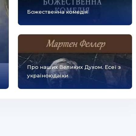
Божественна комедія
Про наших Великих Духом. Есеї з
україноюдаїки