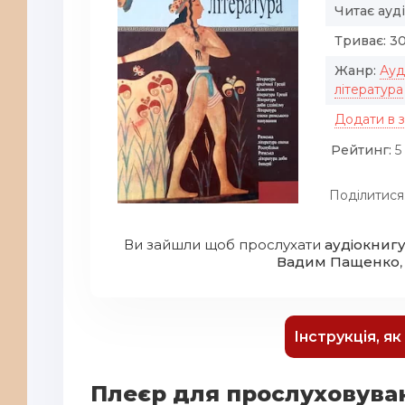
Читає ауд
Триває:
30
Жанр:
Ауд
література
Додати в 
Рейтинг:
5 
Поділитися
Ви зайшли щоб прослухати
аудіокнигу
Вадим Пащенко
Інструкція, я
Плеєр для прослуховува