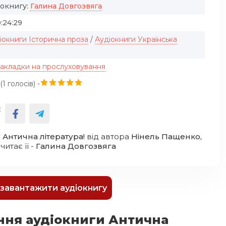
іокнигу:
Галина Довгозвяга
:24:29
іокниги Історична проза
/
Аудіокниги Українська
закладки на прослуховування
(
1
голосів) -
:
 Антична література!
від автора
Нінель Пащенко,
, читає її -
Галина Довгозвяга
к завантажити аудіокнигу
ння аудіокниги Антична