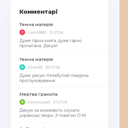
Комментарі
Темна матерія
C
cam0880
31.07.26
Дуже гарна книга, дуже гарно
прочитана. Дякую!
Темна матерія
D
Diver69
29.07.26
Дуже дякую Незабутній тиждень
прослуховування
Мертва грамота
К
Катинський
27.07.26
Дякую за можливість слухати
українські твори. З повагою О-М