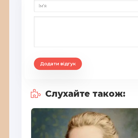
20
21
22
23
24
25
Додати відгук
26
27
Слухайте також:
28
29
30
31
32