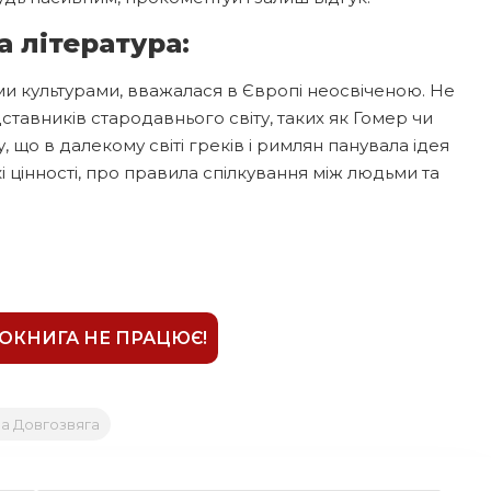
 література:
ми культурами, вважалася в Європі неосвіченою. Не
ставників стародавнього світу, таких як Гомер чи
у, що в далекому світі греків і римлян панувала ідея
цінності, про правила спілкування між людьми та
ІОКНИГА НЕ ПРАЦЮЄ!
а Довгозвяга