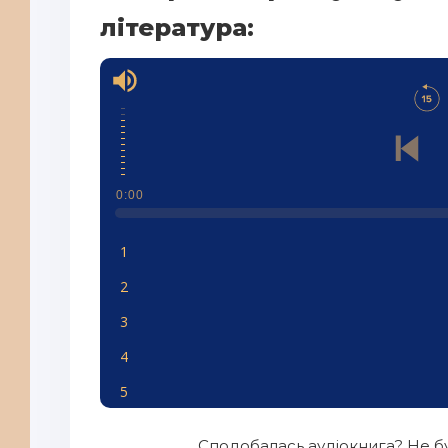
література:
0:00
1
2
3
4
5
6
Сподобалась аудіокнига? Не бу