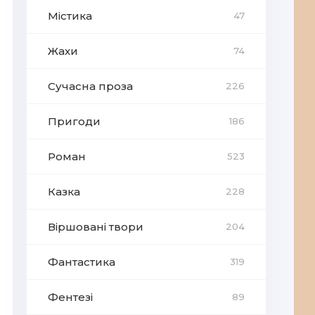
Містика
47
Жахи
74
Сучасна проза
226
Пригоди
186
Роман
523
Казка
228
Віршовані твори
204
Фантастика
319
Фентезі
89