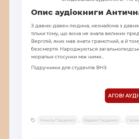
7
Опис аудіокниги Антична
8
З давніх-давен людина, незнайома з давні
9
тільки тому, що вона не знала великих пред
10
Вергілій, яких мав знати грамотний, а й том
11
безсмертя. Народжуються загальнолюдські 
моральні стосунки між ними...
12
Підручники для студентів ВНЗ.
13
14
15
АГОВ! АУД
16
17
Нінель Пащенко
,
Вадим Пащенко
,
Галин
18
19