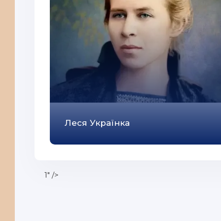
33
34
35
36
37
38
39
Леся Українка
40
41
42
1" />
43
44
45