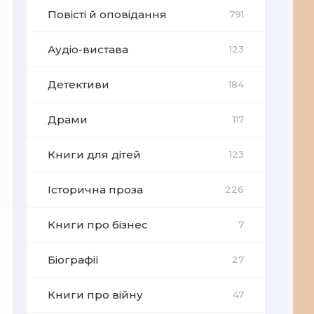
Повісті й оповідання
791
Аудіо-вистава
123
Детективи
184
Драми
117
Книги для дітей
123
Історична проза
226
Книги про бізнес
7
Біографії
27
Книги про війну
47