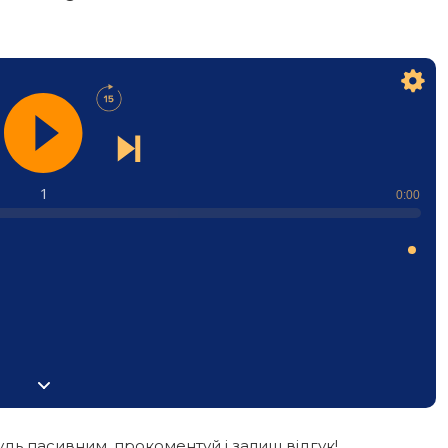
1
0:00
дь пасивним, прокоментуй і залиш відгук!