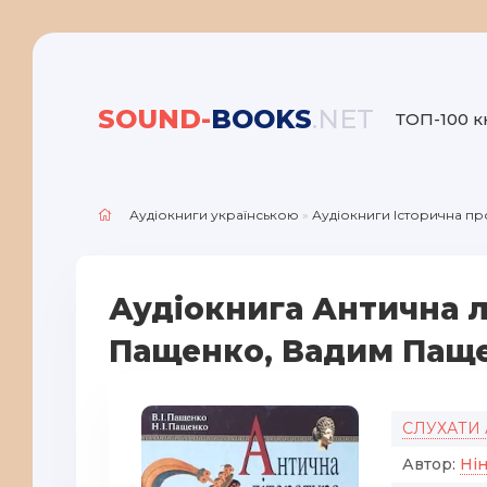
SOUND-
BOOKS
.NET
ТОП-100 к
Аудіокниги українською
»
Аудіокниги Історична пр
Аудіокнига Антична л
Пащенко, Вадим Пащ
СЛУХАТИ
Автор:
Ні