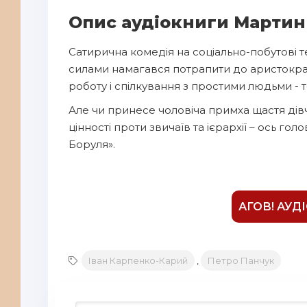
7
Опис аудіокниги Мартин
8
Сатирична комедія на соціально-побутові 
9
силами намагався потрапити до аристократ
10
роботу і спілкування з простими людьми -
11
Але чи принесе чоловіча примха щастя дівч
12
цінності проти звичаїв та ієрархії – ось го
Боруля».
13
14
15
АГОВ! АУД
16
17
Іван Карпенко-Карий
,
Петро Панчук
18
19