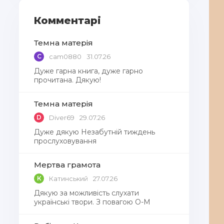
Комментарі
Темна матерія
C
cam0880
31.07.26
Дуже гарна книга, дуже гарно
прочитана. Дякую!
Темна матерія
D
Diver69
29.07.26
Дуже дякую Незабутній тиждень
прослуховування
Мертва грамота
К
Катинський
27.07.26
Дякую за можливість слухати
українські твори. З повагою О-М