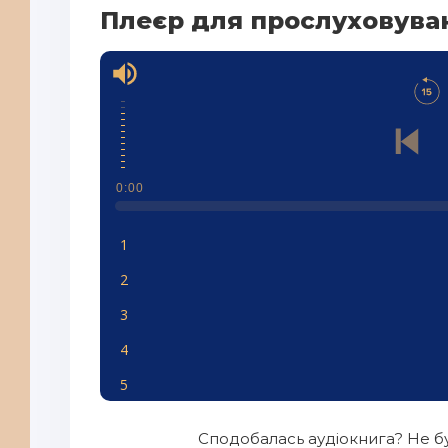
Плеєр для прослуховува
0:00
1
2
3
4
5
6
Сподобалась аудіокнига? Не бу