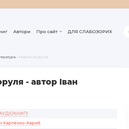
ниг
Автори
Про сайт
ДЛЯ СЛАБОЗОРИХ
ітература
» Мартин Боруля
руля - автор Іван
 АУДІОКНИГУ
ан Карпенко-Карий