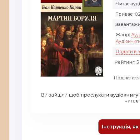
Читає ауд
Триває:
02
Завантажи
Жанр:
Ауд
Аудіокниг
Додати в 
Рейтинг:
5 
Поділитися
Ви зайшли щоб прослухати
аудіокнигу
читає ї
Інструкція, я