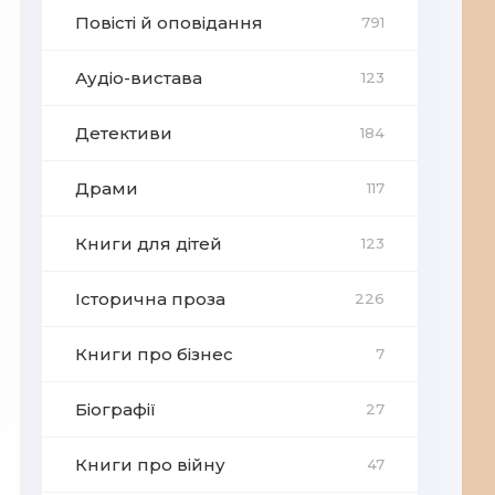
Повісті й оповідання
791
Аудіо-вистава
123
Детективи
184
Драми
117
Книги для дітей
123
Історична проза
226
Книги про бізнес
7
Біографії
27
Книги про війну
47