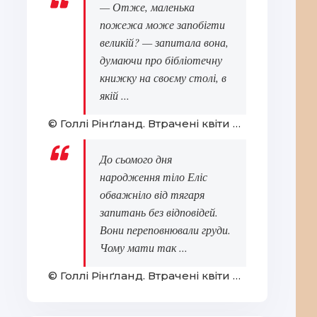
— Отже, маленька
пожежа може запобігти
великій? — запитала вона,
думаючи про бібліотечну
книжку на своєму столі, в
якій ...
© Голлі Рінґланд. Втрачені квіти Еліс Гарт
До сьомого дня
народження тіло Еліс
обважніло від тягаря
запитань без відповідей.
Вони переповнювали груди.
Чому мати так ...
© Голлі Рінґланд. Втрачені квіти Еліс Гарт