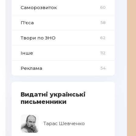
Саморозвиток
60
П'єса
58
Твори по ЗНО
62
Інше
112
Реклама
54
Видатні українські
письменники
Тарас Шевченко