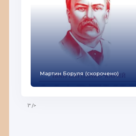
33
34
35
36
37
Мартин Боруля (скорочено)
1" />