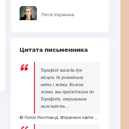
Ан
Леся Українка
Цитата письменника
Все, що я хотіла сьогодні
Торнфілд завжди був
Бе
місцем, де розквітали
квіти і жінки. Кожна
жінка, яка приїжджала до
Торнфілду, отримувала
можливість ...
© Голлі Рінґланд. Втрачені квіти Еліс Гарт