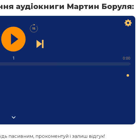
ння аудіокниги Мартин Боруля:
1
0:00
дь пасивним, прокоментуй і залиш відгук!