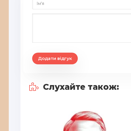
20
21
22
23
24
25
Додати відгук
26
27
Слухайте також:
28
29
30
31
32