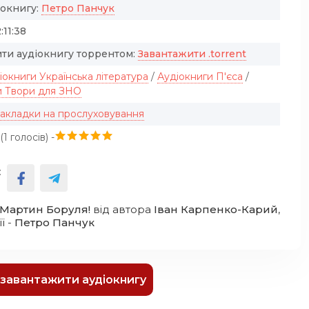
іокнигу:
Петро Панчук
:11:38
ти аудіокнигу торрентом:
Завантажити .torrent
іокниги Українська література
/
Аудіокниги П'єса
/
и Твори для ЗНО
закладки на прослуховування
(
1
голосів) -
:
 Мартин Боруля!
від автора
Іван Карпенко-Карий
,
ї -
Петро Панчук
к завантажити аудіокнигу