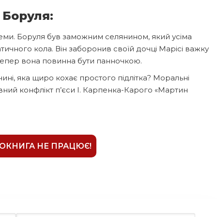
 Боруля:
теми. Боруля був заможним селянином, який усіма
ичного кола. Він заборонив своїй дочці Марісі важку
 тепер вона повинна бути панночкою.
ині, яка щиро кохає простого підлітка? Моральні
ловний конфлікт п’єси І. Карпенка-Карого «Мартин
ІОКНИГА НЕ ПРАЦЮЄ!