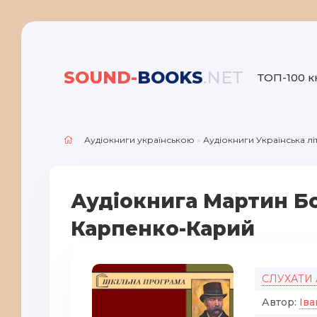
SOUND-
BOOKS
.NET
ТОП-100 к
Аудіокниги українською
»
Аудіокниги Українська л
Аудіокнига Мартин Бо
Карпенко-Карий
СЛУХАТИ
Автор:
Ів