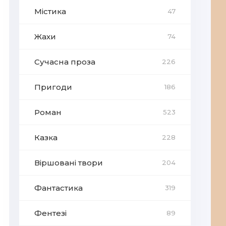
Містика
47
Жахи
74
Сучасна проза
226
Пригоди
186
Роман
523
Казка
228
Віршовані твори
204
Фантастика
319
Фентезі
89