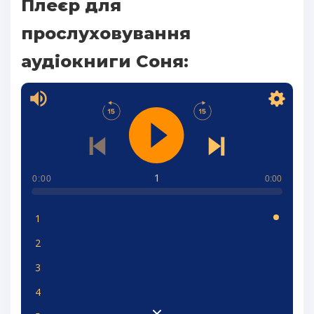
Плеєр для
прослуховування
аудіокниги Соня:
1
0:00
0:00
1
2
3
4