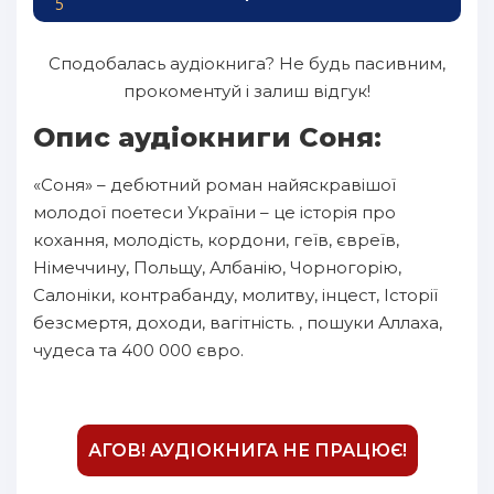
5
6
Сподобалась аудіокнига? Не будь пасивним,
7
прокоментуй і залиш відгук!
8
Опис аудіокниги Соня:
9
«Соня» – дебютний роман найяскравішої
10
молодої поетеси України – це історія про
11
кохання, молодість, кордони, геїв, євреїв,
Німеччину, Польщу, Албанію, Чорногорію,
12
Салоніки, контрабанду, молитву, інцест, Історії
13
безсмертя, доходи, вагітність. , пошуки Аллаха,
чудеса та 400 000 євро.
АГОВ! АУДІОКНИГА НЕ ПРАЦЮЄ!