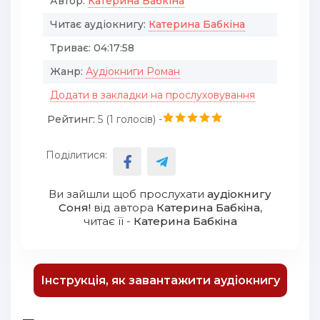
Автор:
Катерина Бабкіна
Читає аудіокнигу:
Катерина Бабкіна
Триває:
04:17:58
Жанр:
Аудіокниги Роман
Додати в закладки на прослуховування
Рейтинг:
5 (
1
голосів) -
Поділитися:
Ви зайшли щоб прослухати
аудіокнигу
Соня!
від автора
Катерина Бабкіна
,
читає її -
Катерина Бабкіна
Інструкція, як завантажити аудіокнигу