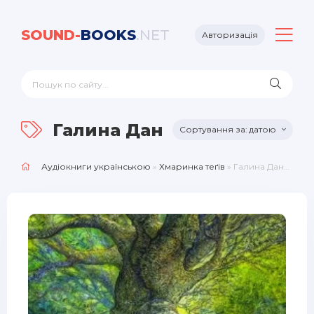
SOUND-
BOOKS
.NET
Авторизація
Галина Данилів
датою
Аудіокниги українською
»
Хмаринка теґів
» Галина Данилів