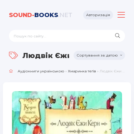
SOUND-
BOOKS
.NET
Авторизація
Людвік Єжи Керн
датою
Аудіокниги українською
»
Хмаринка теґів
» Людвік Єжи Керн