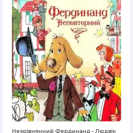
Незрівнянний Фердинанд - Людвік