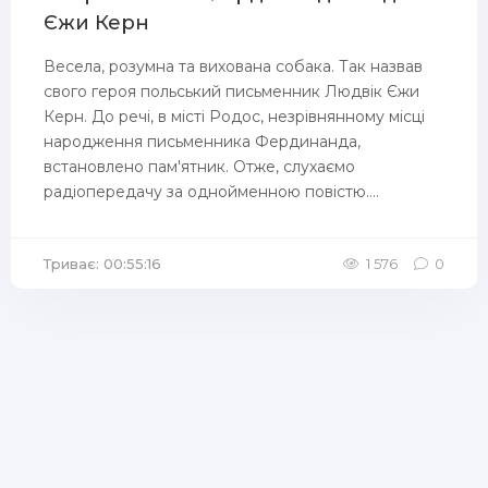
Єжи Керн
Весела, розумна та вихована собака. Так назвав
свого героя польський письменник Людвік Єжи
Керн. До речі, в місті Родос, незрівнянному місці
народження письменника Фердинанда,
встановлено пам'ятник. Отже, слухаємо
радіопередачу за однойменною повістю....
Триває: 00:55:16
1 576
0