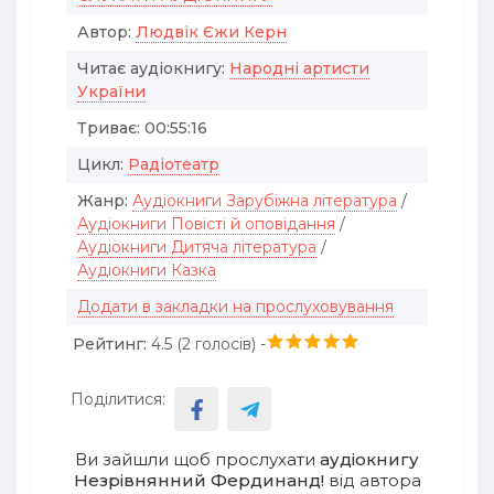
Автор:
Людвік Єжи Керн
Читає аудіокнигу:
Народні артисти
України
Триває:
00:55:16
Цикл:
Радіотеатр
Жанр:
Аудіокниги Зарубіжна література
/
Аудіокниги Повісті й оповідання
/
Аудіокниги Дитяча література
/
Аудіокниги Казка
Додати в закладки на прослуховування
Рейтинг:
4.5 (
2
голосів) -
Поділитися:
Ви зайшли щоб прослухати
аудіокнигу
Незрівнянний Фердинанд!
від автора