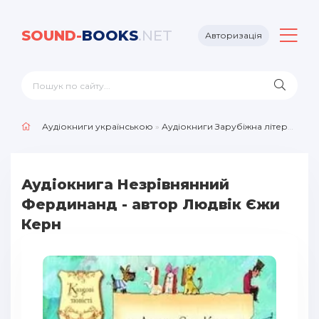
SOUND-
BOOKS
.NET
Авторизація
Аудіокниги українською
»
Аудіокниги Зарубіжна література
»
Аудіокнига Незрівнянний
Фердинанд - автор Людвік Єжи
Керн