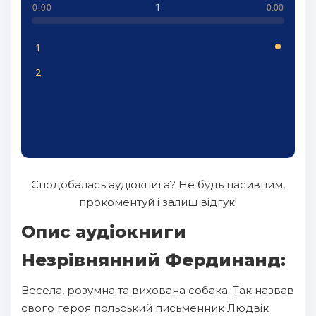
1
0:00
0:00
1
2
Сподобалась аудіокнига? Не будь пасивним,
прокоментуй і залиш відгук!
Опис аудіокниги
Незрівнянний Фердинанд:
Весела, розумна та вихована собака. Так назвав
свого героя польський письменник Людвік