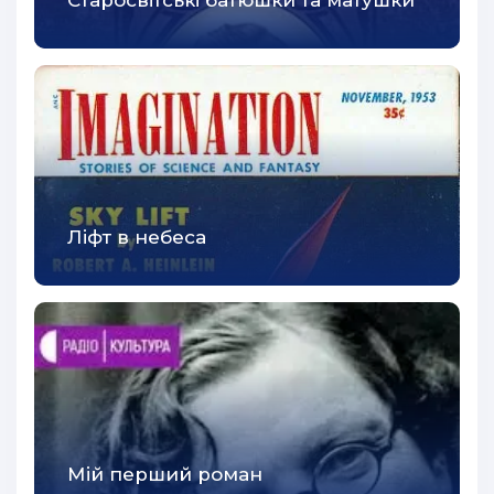
Старосвітські батюшки та матушки
Ліфт в небеса
Мій перший роман