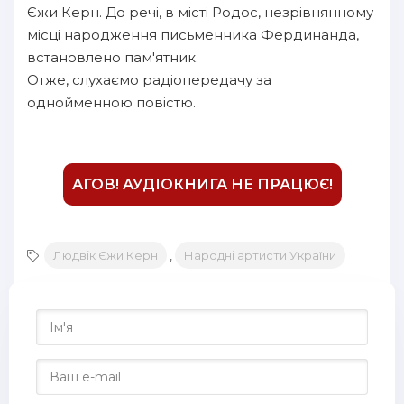
Єжи Керн. До речі, в місті Родос, незрівнянному
місці народження письменника Фердинанда,
встановлено пам'ятник.
Отже, слухаємо радіопередачу за
однойменною повістю.
АГОВ! АУДІОКНИГА НЕ ПРАЦЮЄ!
Людвік Єжи Керн
,
Народні артисти України