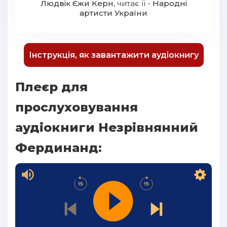
Людвік Єжи Керн
, читає її -
Народні
артисти України
Інструкція, як завантажити аудіокнигу
Плеєр для
прослуховування
аудіокниги Незрівнянний
Фердинанд: