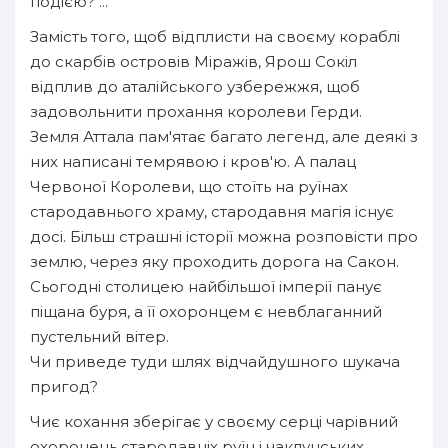
подією? ...
Замість того, щоб відплисти на своєму кораблі
до скарбів островів Міражів, Ярош Сокіл
відплив до аталійського узбережжя, щоб
задовольнити прохання королеви Герди.
Земля Аттала пам'ятає багато легенд, але деякі з
них написані темрявою і кров'ю. А палац
Червоної Королеви, що стоїть на руїнах
стародавнього храму, стародавня магія існує
досі. Більш страшні історії можна розповісти про
землю, через яку проходить дорога на Сакон.
Сьогодні столицею найбільшої імперії панує
піщана буря, а її охоронцем є невблаганний
пустельний вітер.
Чи приведе туди шлях відчайдушного шукача
пригод?
Чиє кохання зберігає у своєму серці чарівний
охоронець стародавніх руїн і чаклунських