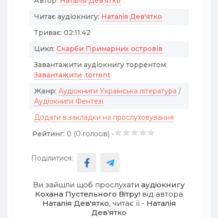
Автор:
Наталія Дев'ятко
Читає аудіокнигу:
Наталія Дев'ятко
Триває:
02:11:42
Цикл:
Скарби Примарних островів
Завантажити аудіокнигу торрентом:
Завантажити .torrent
Жанр:
Аудіокниги Українська література
/
Аудіокниги Фентезі
Додати в закладки на прослуховування
Рейтинг:
0 (
0
голосів) -
Поділитися:
Ви зайшли щоб прослухати
аудіокнигу
Кохана Пустельного Вітру!
від автора
Наталія Дев'ятко
, читає її -
Наталія
Дев'ятко