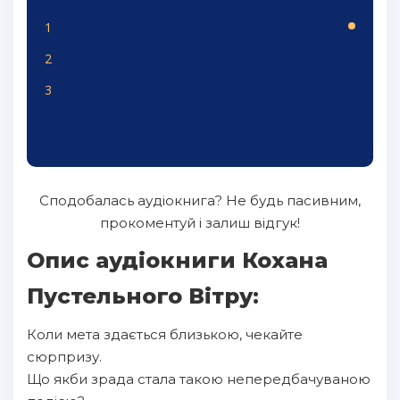
1
2
3
Сподобалась аудіокнига? Не будь пасивним,
прокоментуй і залиш відгук!
Опис аудіокниги Кохана
Пустельного Вітру:
Коли мета здається близькою, чекайте
сюрпризу.
Що якби зрада стала такою непередбачуваною