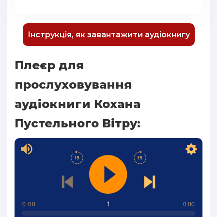
Інструкція, як завантажити аудіокнигу
Плеєр для
прослуховування
аудіокниги Кохана
Пустельного Вітру:
1
0:00
0:00